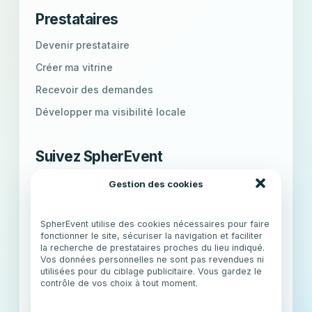
Prestataires
Devenir prestataire
Créer ma vitrine
Recevoir des demandes
Développer ma visibilité locale
Suivez SpherEvent
Retrouvez l’univers SpherEvent, les nouveautés
Gestion des cookies
de la plateforme et des idées pour organiser vos
événements.
SpherEvent utilise des cookies nécessaires pour faire
fonctionner le site, sécuriser la navigation et faciliter
IG
Instagram
f
Facebook
la recherche de prestataires proches du lieu indiqué.
Vos données personnelles ne sont pas revendues ni
utilisées pour du ciblage publicitaire. Vous gardez le
contrôle de vos choix à tout moment.
X
X (Twitter)