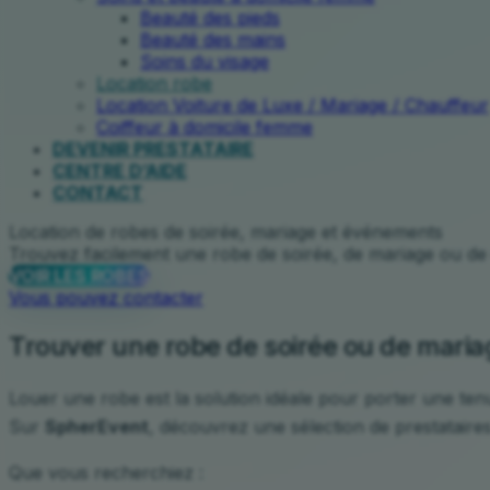
Beauté des pieds
Beauté des mains
Soins du visage
Location robe
Location Voiture de Luxe / Mariage / Chauffeur
Coiffeur à domicile femme
DEVENIR PRESTATAIRE
CENTRE D’AIDE
CONTACT
Location de robes de soirée, mariage et événements
Trouvez facilement une robe de soirée, de mariage ou d
VOIR LES ROBES
Vous pouvez contacter
Trouver une robe de soirée ou de maria
Louer une robe est la solution idéale pour porter une ten
Sur
SpherEvent
, découvrez une sélection de prestataire
Que vous recherchiez :