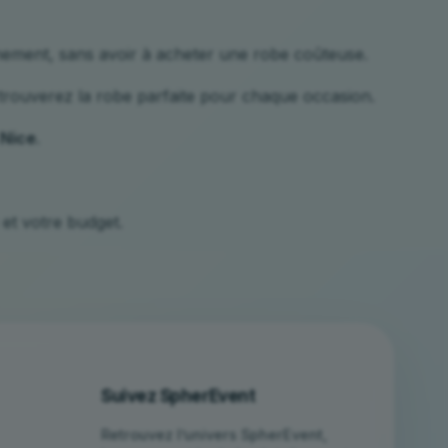
nement, sans avoir à acheter une robe coûteuse.
 trouverez la robe parfaite pour chaque occasion.
 Nice
.
 et votre budget.
Suivez SpherEvent
Retrouvez l’univers SpherEvent,