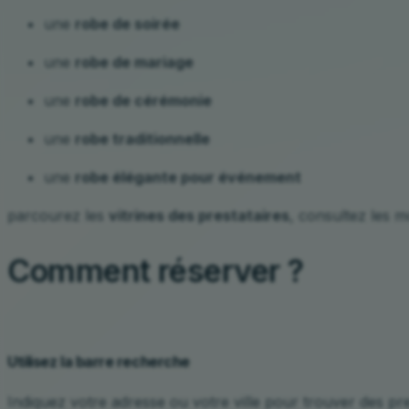
une
robe de soirée
une
robe de mariage
une
robe de cérémonie
une
robe traditionnelle
une
robe élégante pour événement
parcourez les
vitrines des prestataires
, consultez les m
Comment réserver ?
Utilisez la barre recherche
Indiquez votre adresse ou votre ville pour trouver des pre