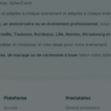
vec SpherEvent.
e et adaptée à chaque événement et adaptée à chaque évé
e, un anniversaire ou un événement professionnel
, vous
rseille, Toulouse, Bordeaux, Lille, Nantes, Strasbourg et
dèles et choisissez la robe idéale pour votre événement.
rée, de mariage ou de cérémonie à louer
selon votre style
Plateforme
Prestataires
Accueil
Devenir prestataire