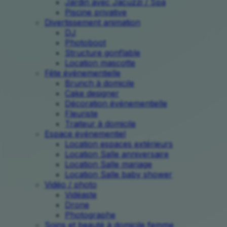
Jardin avec Jacuzzi / Spa
Piscine privative
Divertissement animation
DJ
Photoboot
Structure gonflable
Location mascotte
Fête événementielle
Brunch à domicile
Cake designer
Décoration événementielle
Fleuriste
Traiteur à domicile
Espace événementiel
Location espaces extérieurs
Location Salle anniversaire
Location Salle mariage
Location Salle baby shower
Vidéo / photo
Vidéaste
Drone
Photographe
Soins et beauté à domicile femme