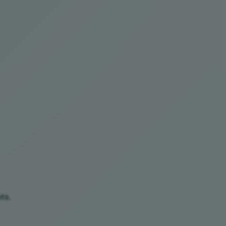
nts
.