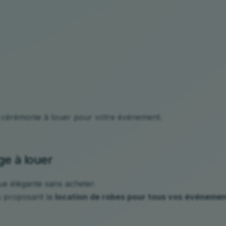
e cérémonie à louer pour votre événement.
ge à louer
ue élégante sans acheter.
s proposant la
location de robes pour tous vos événeme