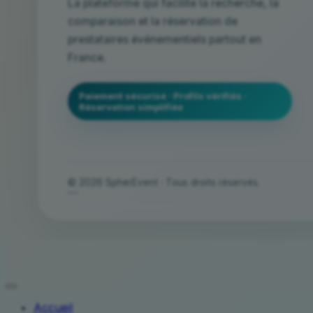
La plateforme qui facilite la recherche, la
comparaison et la réservation de
prestataires événementiels partout en
France.
Paiement sécurisé · Profils vérifiés ·
Réservation simplifiée
© 2026 SpherEvent · Tous droits réservés.
```
Accueil