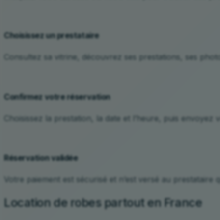
Choisissez un prestataire
Consultez sa vitrine, découvrez ses prestations, ses photo
Confirmez votre réservation
Choisissez la prestation, la date et l’heure, puis envoyez 
Réservation validée
Votre paiement est sécurisé et n’est versé au prestataire q
Location de robes partout en France