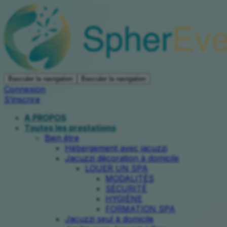
Basculer la navigation
Basculer la navigation
Connexion
S’inscrire
A PROPOS
Toutes les prestations
Bien être
Hébergement avec jacuzzi
Jacuzzi décoration à domicile
LOUER UN SPA
MODALITÉS
SÉCURITÉ
HYGIÈNE
FORMATION SPA
Jacuzzi seul à domicile