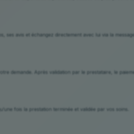
s, ses avis et échangez directement avec lui via la message
votre demande. Après validation par le prestataire, le paiem
u’une fois la prestation terminée et validée par vos soins.