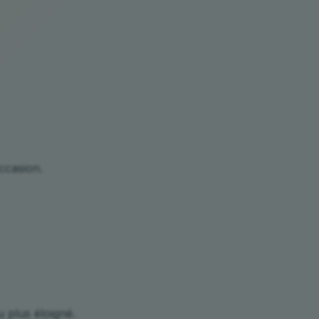
ccasion.
u plus éloigné.