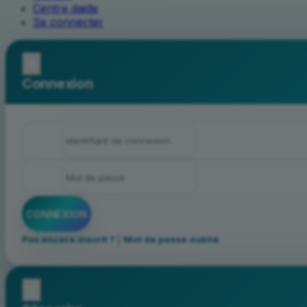
Centre daide
Se connecter
x
Connexion
Pas encore inscrit ?
|
Mot de passe oublié
x