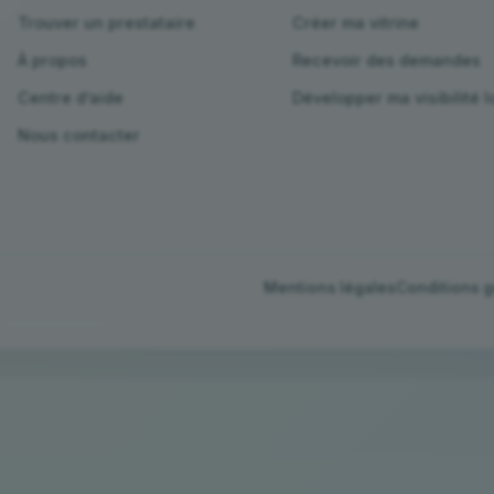
Trouver un prestataire
Créer ma vitrine
À propos
Recevoir des demandes
Centre d’aide
Développer ma visibilité l
Nous contacter
Mentions légales
Conditions 