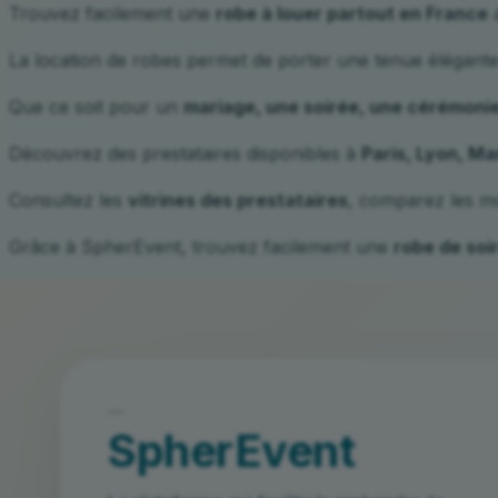
Trouvez facilement une
robe à louer partout en France
a
La location de robes permet de porter une tenue élégant
Que ce soit pour un
mariage, une soirée, une cérémoni
Découvrez des prestataires disponibles à
Paris, Lyon, Ma
Consultez les
vitrines des prestataires
, comparez les mo
Grâce à SpherEvent, trouvez facilement une
robe de soi
```
SpherEvent