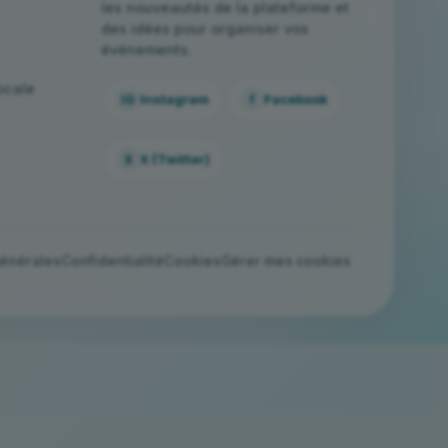
les nouveautés de la plateforme et
des idées pour organiser vos
événements.
ocale
Instagram
Facebook
IG
f
X (Twitter)
X
générales
Confidentialité
Cookies
Gérer mes cookies