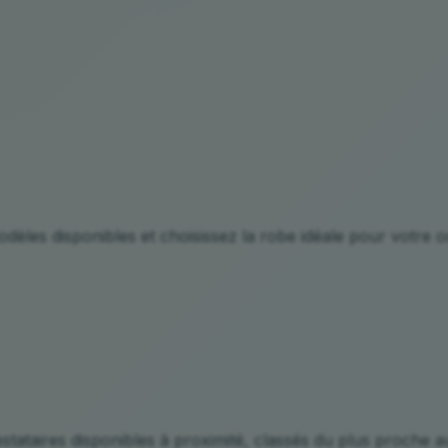
odèles disponibles et choisissez la robe idéale pour votre o
stataires disponibles à proximité, classés du plus proche a