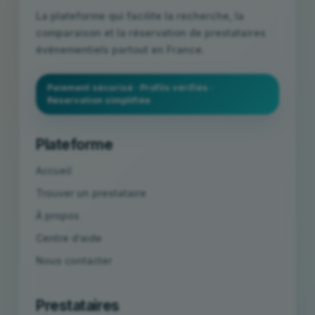
La plateforme qui facilite la recherche, la
comparaison et la réservation de prestataires
événementiels partout en France.
Paiement sécurisé · Profils vérifiés ·
Réservation simplifiée
Plateforme
Accueil
Trouver un prestataire
À propos
Centre d’aide
Nous contacter
Prestataires