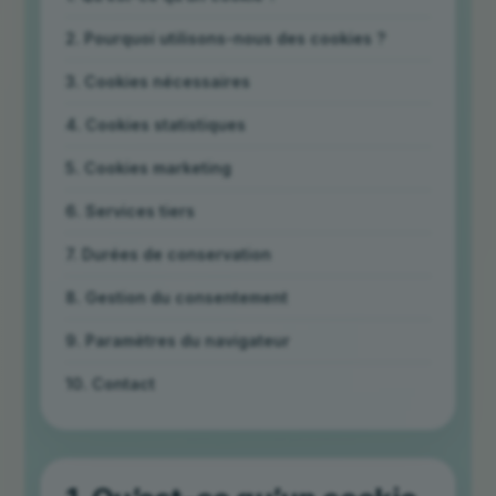
2. Pourquoi utilisons-nous des cookies ?
3. Cookies nécessaires
4. Cookies statistiques
5. Cookies marketing
6. Services tiers
7. Durées de conservation
8. Gestion du consentement
9. Paramètres du navigateur
10. Contact