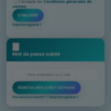
J'accepte les
Conditions générales de
ventes
Déjà Enregistré ?
x
Mot de passe oublié
Pas encore inscrit ?
|
Déjà Enregistré ?