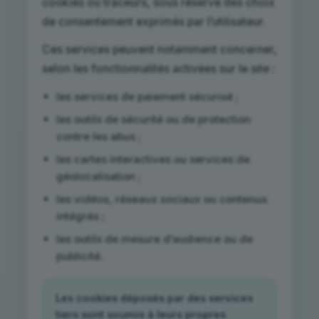
cookies ou traceurs, sous réserve des choix
de consentement exprimés par l’utilisateur.
Ces services peuvent notamment concerner,
selon les fonctionnalités activées sur le site :
les services de paiement sécurisé ;
les outils de sécurité ou de protection
contre les abus ;
les cartes interactives ou services de
géolocalisation ;
les vidéos, réseaux sociaux ou contenus
intégrés ;
les outils de mesure d’audience ou de
publicité.
Les cookies déposés par des services
tiers sont soumis à leurs propres