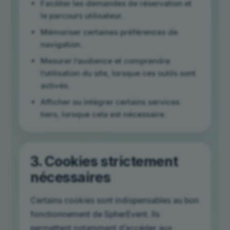
Faciliter les demandes de réservation et
le parcours utilisateur.
Mémoriser certaines préférences de
navigation.
Mesurer l’audience et comprendre
l’utilisation du site, lorsque ces outils sont
activés.
Afficher ou intégrer certains services
tiers, lorsque cela est nécessaire.
3. Cookies strictement
nécessaires
Certains cookies sont indispensables au bon
fonctionnement de SpherEvent. Ils
permettent notamment d’accéder aux