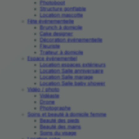
Photoboot
Structure gonflable
Location mascotte
Fête événementielle
Brunch à domicile
Cake designer
Décoration événementielle
Fleuriste
Traiteur à domicile
Espace événementiel
Location espaces extérieurs
Location Salle anniversaire
Location Salle mariage
Location Salle baby shower
Vidéo / photo
Vidéaste
Drone
Photographe
Soins et beauté à domicile femme
Beauté des pieds
Beauté des mains
Soins du visage