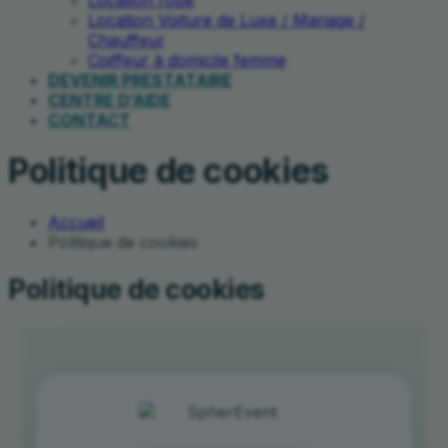
Location robe
Location Voiture de Luxe / Mariage /
Chauffeur
Coiffeur à domicile femme
DEVENIR PRESTATAIRE
CENTRE D’AIDE
CONTACT
Politique de cookies
Accueil
Politique de cookies
Politique de cookies