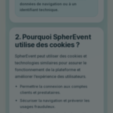
données de navigation ou à un
identifiant technique.
2. Pourquoi SpherEvent
utilise des cookies ?
SpherEvent peut utiliser des cookies et
technologies similaires pour assurer le
fonctionnement de la plateforme et
améliorer l’expérience des utilisateurs.
Permettre la connexion aux comptes
clients et prestataires.
Sécuriser la navigation et prévenir les
usages frauduleux.