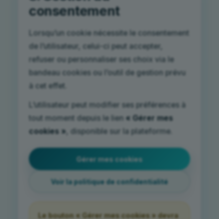
consentement
Lorsqu’un cookie nécessite le consentement
de l’utilisateur, celui-ci peut accepter,
refuser ou personnaliser ses choix via le
bandeau cookies ou l’outil de gestion prévu
à cet effet.
L’utilisateur peut modifier ses préférences à
tout moment depuis le lien
« Gérer mes
cookies »
, disponible sur la plateforme.
Gérer mes cookies
Voir la politique de confidentialité
Le bouton « Gérer mes cookies » devra