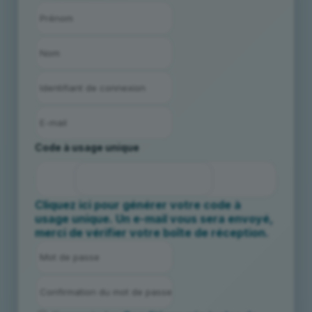
Code à usage unique
Cliquez ici pour générer votre code à
usage unique. Un e-mail vous sera envoyé,
merci de vérifier votre boîte de réception.