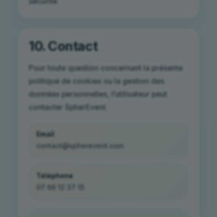
sécurité.
10. Contact
Pour toute question concernant la présente
politique de cookies ou la gestion des
données personnelles, l’utilisateur peut
contacter SpherEvent.
Email
contact@spherevent.com
Téléphone
07 69 12 37 15