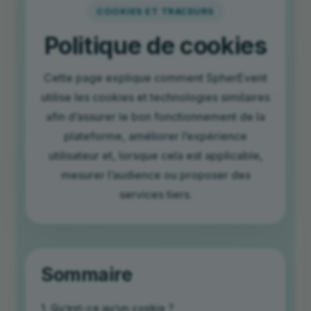
COOKIES ET TRACEURS
Politique de cookies
Cette page explique comment SpherEvent
utilise les cookies et technologies similaires
afin d’assurer le bon fonctionnement de la
plateforme, améliorer l’expérience
utilisateur et, lorsque cela est applicable,
mesurer l’audience ou proposer des
services tiers.
Sommaire
1. Qu’est-ce qu’un cookie ?