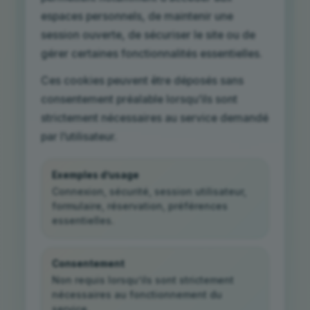
espaces personnels, de maintenir une
session ouverte, de sécuriser le site ou de
gérer certaines fonctionnalités essentielles.
Ces cookies peuvent être déposés sans
consentement préalable lorsqu’ils sont
strictement nécessaires au service demandé
par l’utilisateur.
Exemples d’usage
Connexion, sécurité, session utilisateur,
formulaire, réservation, préférences
essentielles.
Consentement
Non requis lorsqu’ils sont strictement
nécessaires au fonctionnement du
service.