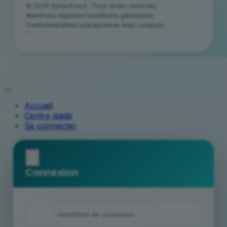
© 2026 SpherEvent · Tous droits réservés.
Mentions légales
Conditions générales
Confidentialité
Cookies
Gérer mes cookies
```
Accueil
Centre daide
Se connecter
x
Connexion