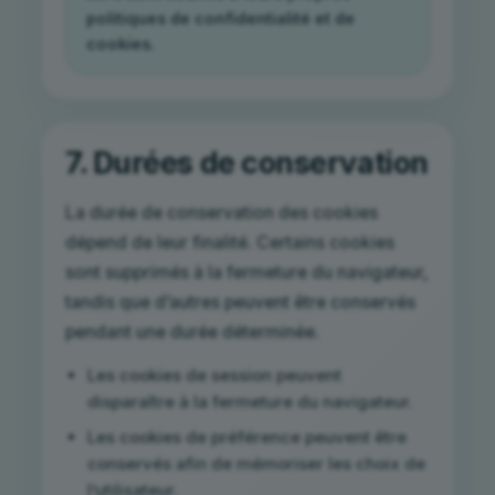
politiques de confidentialité et de
cookies.
7. Durées de conservation
La durée de conservation des cookies
dépend de leur finalité. Certains cookies
sont supprimés à la fermeture du navigateur,
tandis que d’autres peuvent être conservés
pendant une durée déterminée.
Les cookies de session peuvent
disparaître à la fermeture du navigateur.
Les cookies de préférence peuvent être
conservés afin de mémoriser les choix de
l’utilisateur.