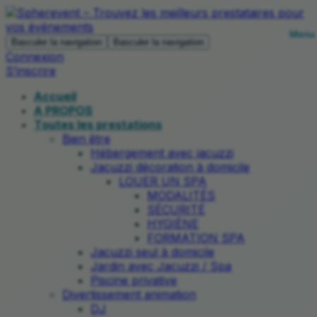
Basculer la navigation
Basculer la navigation
Connexion
S’inscrire
Accueil
A PROPOS
Toutes les prestations
Bien être
Hébergement avec jacuzzi
Jacuzzi décoration à domicile
LOUER UN SPA
MODALITÉS
SÉCURITÉ
HYGIÈNE
FORMATION SPA
Jacuzzi seul à domicile
Jardin avec Jacuzzi / Spa
Piscine privative
Divertissement animation
DJ