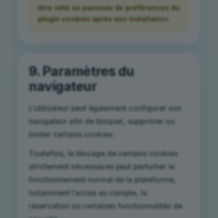
être relié au panneau de préférences du
plugin cookies après son installation.
9. Paramètres du
navigateur
L’utilisateur peut également configurer son
navigateur afin de bloquer, supprimer ou
limiter certains cookies.
Toutefois, le blocage de certains cookies
strictement nécessaires peut perturber le
fonctionnement normal de la plateforme,
notamment l’accès au compte, la
réservation ou certaines fonctionnalités de