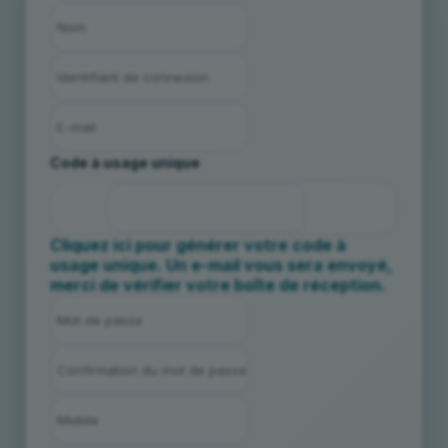
Code à usage unique
Cliquez ici pour générer votre code à
usage unique. Un e-mail vous sera envoyé,
merci de vérifier votre boîte de réception.