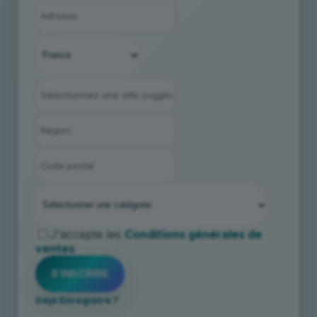
J'accepte les
Conditions générales de
ventes
Déjà Enregistré ?