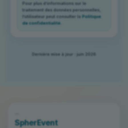
Pour plus d’informations sur le
traitement des données personnelles,
l’utilisateur peut consulter la
Politique
de confidentialité
.
Dernière mise à jour : juin 2026
```
SpherEvent