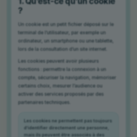
1. Qu’est-ce qu’un cookie
?
Un cookie est un petit fichier déposé sur le
terminal de l’utilisateur, par exemple un
ordinateur, un smartphone ou une tablette,
lors de la consultation d’un site internet.
Les cookies peuvent avoir plusieurs
fonctions : permettre la connexion à un
compte, sécuriser la navigation, mémoriser
certains choix, mesurer l’audience ou
activer des services proposés par des
partenaires techniques.
Les cookies ne permettent pas toujours
d’identifier directement une personne,
mais ils peuvent être associés à des