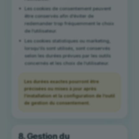
Les cookies de consentement peuvent
être conservés afin d’éviter de
redemander trop fréquemment le choix
de l’utilisateur.
Les cookies statistiques ou marketing,
lorsqu’ils sont utilisés, sont conservés
selon les durées prévues par les outils
concernés et les choix de l’utilisateur.
Les durées exactes pourront être
précisées ou mises à jour après
l’installation et la configuration de l’outil
de gestion du consentement.
8. Gestion du