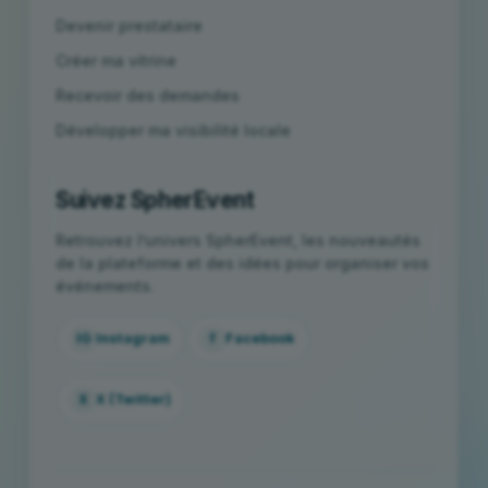
Devenir prestataire
Créer ma vitrine
Recevoir des demandes
Développer ma visibilité locale
Suivez SpherEvent
Retrouvez l’univers SpherEvent, les nouveautés
de la plateforme et des idées pour organiser vos
événements.
IG
Instagram
f
Facebook
X
X (Twitter)