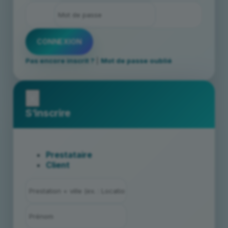
Pas encore inscrit ?
|
Mot de passe oublié
x
S’inscrire
Prestataire
Client