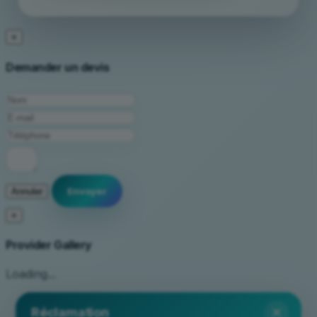
×
Demander un devis
Annuler
×
Provider Gallery
Loading...
×
Réclamation