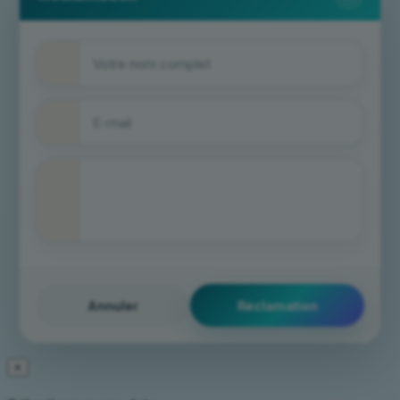
Annuler
×