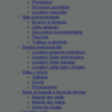
Photoboot
Structure gonflable
Location mascotte
Fête événementielle
Brunch à domicile
Cake designer
Décoration événementielle
Fleuriste
Traiteur à domicile
Espace événementiel
Location espaces extérieurs
Location Salle anniversaire
Location Salle mariage
Location Salle baby shower
Vidéo / photo
Vidéaste
Drone
Photographe
Soins et beauté à domicile femme
Beauté des pieds
Beauté des mains
Soins du visage