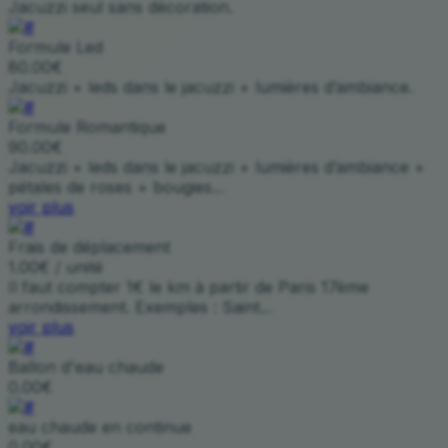
Jacuzzi seul sans décoration.
Formule Led
80.00€
Jacuzzi + leds dans le jacuzzi + lumières d’ambiance.
Formule Romantique
90.00€
Jacuzzi + leds dans le jacuzzi + lumières d’ambiance +
pétales de roses + bougies...
voir plus
Frais de déplacement
1.00€ / unité
Il faut compter 1€ le km à partir de Paris 17ème
arrondissement. Exemples : Saint...
voir plus
Ballon d'eau chaude
0.00€
eau chaude en continue
0.00€