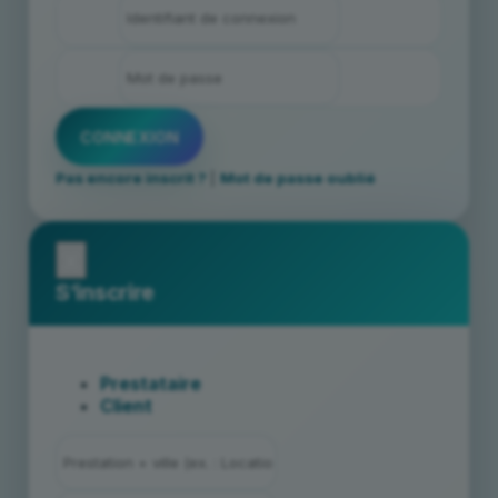
Pas encore inscrit ?
|
Mot de passe oublié
x
S’inscrire
Prestataire
Client