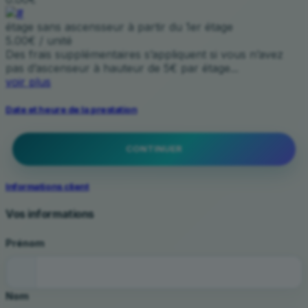
étage sans ascensseur à partir du 1er étage
5.00€ / unité
Des frais supplémentaires s’appliquent si vous n’avez
pas d’ascenseur à hauteur de 5€ par étage...
voir plus
Date et heure de la prestation
CONTINUER
Informations client
Vos informations
Prénom
Nom