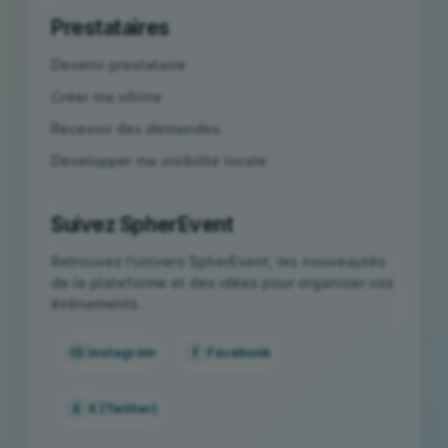
Prestataires
Devenir prestataire
Créer ma vitrine
Recevoir des demandes
Développer ma visibilité locale
Suivez SpherEvent
Retrouvez l’univers SpherEvent, les nouveautés
de la plateforme et des idées pour organiser vos
événements.
IG
Instagram
f
Facebook
X
X (Twitter)