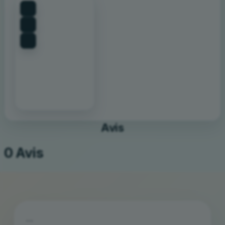
click to enable zoom
Avis
0 Avis
```