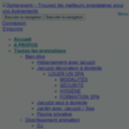
Basculer la navigation
Basculer la navigation
Connexion
S’inscrire
Accueil
A PROPOS
Toutes les prestations
Bien être
Hébergement avec jacuzzi
Jacuzzi décoration à domicile
LOUER UN SPA
MODALITÉS
SÉCURITÉ
HYGIÈNE
FORMATION SPA
Jacuzzi seul à domicile
Jardin avec Jacuzzi / Spa
Piscine privative
Divertissement animation
DJ