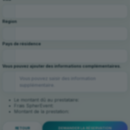
Région
Pays de résidence
Vous pouvez ajouter des informations complémentaires.
Le montant dû au prestataire:
Frais SpherEvent:
Montant de la prestation:
RETOUR
DEMANDER LA RÉSERVATION