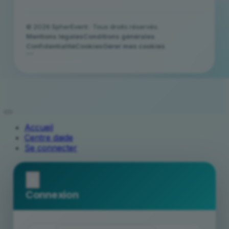
© 2026 SpherEvent · Tous droits réservés.
Mentions légales
Conditions générales
Confidentialité
Cookies
Gérer mes cookies
```
Accueil
Centre daide
Se connecter
x
Connexion