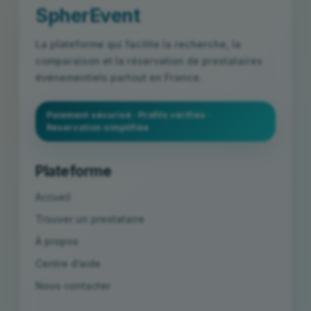
SpherEvent
La plateforme qui facilite la recherche, la
comparaison et la réservation de prestataires
événementiels partout en France.
Paiement sécurisé · Profils vérifiés ·
Réservation simplifiée
Plateforme
Accueil
Trouver un prestataire
À propos
Centre d’aide
Nous contacter