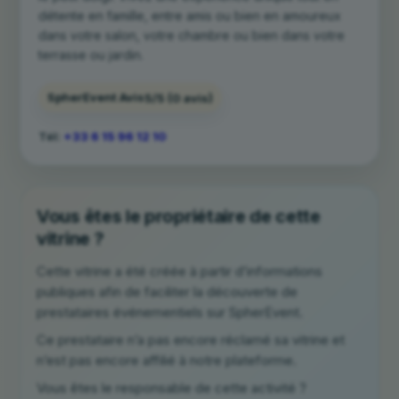
détente en famille, entre amis ou bien en amoureux
dans votre salon, votre chambre ou bien dans votre
terrasse ou jardin.
SpherEvent Avis
5/5
(0 avis)
Tél:
+33 6 15 96 12 10
Vous êtes le propriétaire de cette
vitrine ?
Cette vitrine a été créée à partir d’informations
publiques afin de faciliter la découverte de
prestataires événementiels sur SpherEvent.
Ce prestataire n’a pas encore réclamé sa vitrine et
n’est pas encore affilié à notre plateforme.
Vous êtes le responsable de cette activité ?