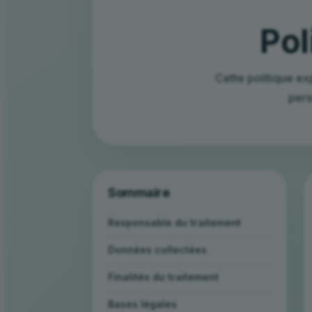
Pol
Cette politique ex
pers
Sommaire
Responsable du traitement
Données collectées
Finalités du traitement
Bases légales