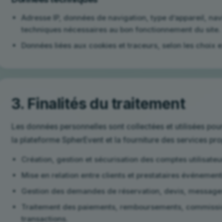
Adresse IP, données de navigation, type d’appareil, navi
techniques nécessaires au bon fonctionnement du site.
Données liées aux cookies et traceurs, selon les choix ex
3. Finalités du traitement
Les données personnelles sont collectées et utilisées po
la plateforme SpherEvent et la fourniture des services pr
Création, gestion et sécurisation des comptes utilisateu
Mise en relation entre clients et prestataires événement
Gestion des demandes de réservation, devis, messages 
Traitement des paiements, remboursements, commissions 
transactions.