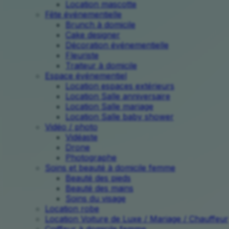
Location mascotte
Fête événementielle
Brunch à domicile
Cake designer
Décoration événementielle
Fleuriste
Traiteur à domicile
Espace événementiel
Location espaces extérieurs
Location Salle anniversaire
Location Salle mariage
Location Salle baby shower
Vidéo / photo
Vidéaste
Drone
Photographe
Soins et beauté à domicile femme
Beauté des pieds
Beauté des mains
Soins du visage
Location robe
Location Voiture de Luxe / Mariage / Chauffeur