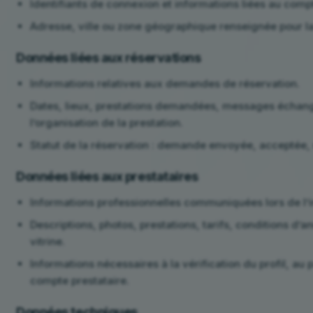
Identifiants de connexion et informations liées au comp
Adresse, ville ou zone géographique renseignée pour la
Données liées aux réservations
Informations relatives aux demandes de réservation.
Dates, lieux, prestations demandées, messages échang
l’organisation de la prestation.
Statut de la réservation : demande envoyée, acceptée,
Données liées aux prestataires
Informations professionnelles communiquées lors de l’i
Descriptions, photos, prestations, tarifs, conditions d’a
vitrine.
Informations nécessaires à la vérification du profil, a
compte prestataire.
Données techniques