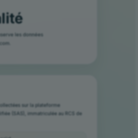
lité
onserve les données
.com.
llectées sur la plateforme
lifiée (SAS), immatriculée au RCS de