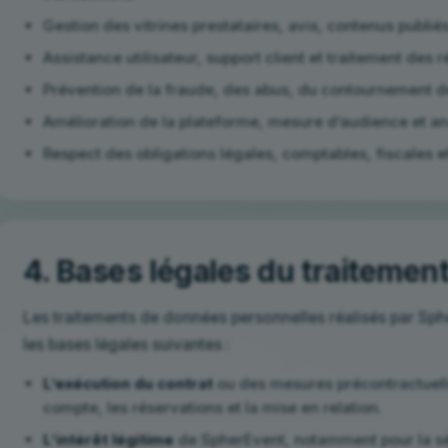
Gestion des vitrines prestataires, avis, contenus publié
Assistance utilisateur, support client et traitement des 
Prévention de la fraude, des abus, du contournement de 
Amélioration de la plateforme, mesure d’audience et an
Respect des obligations légales, comptables, fiscales e
4. Bases légales du traitemen
Les traitements de données personnelles réalisés par Sphe
les bases légales suivantes :
L’exécution du contrat
ou des mesures précontractuell
compte, les réservations et la mise en relation.
L’intérêt légitime
de SpherEvent, notamment pour la séc