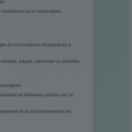
te.
 recherche ou la réservation.
és et informations nécessaires à
 refusée, payée, terminée ou annulée.
nscription.
nnulation et éléments publiés sur la
u paiement et au fonctionnement du