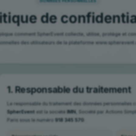
DONNÉES PERSONNELLES
itique de confidentia
plique comment SpherEvent collecte, utilise, protège et c
onnelles des utilisateurs de la plateforme www.spherevent
1. Responsable du traitement
Le responsable du traitement des données personnelles co
SpherEvent
est la société
IMN
, Société par Actions Simp
Paris sous le numéro
918 345 570
.