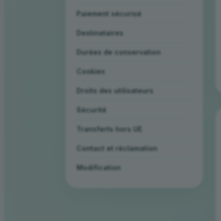
Paiement sécurisé
Destinataires
Durées de conservation
Cookies
Droits des utilisateurs
Sécurité
Transferts hors UE
Contact et réclamation
Modification