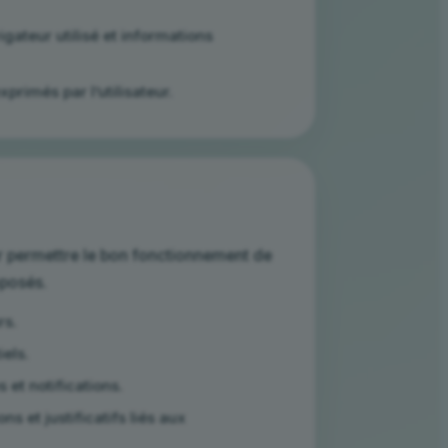
gateur utilisé et informations
primés par l’utilisateur.
ur permettre le bon fonctionnement de
oposés.
rs.
iels.
et notifications.
et justificatifs liés aux