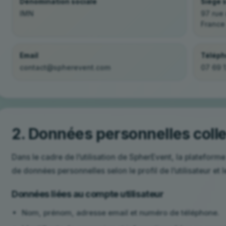
Dénomination sociale
Siège s
IMN
97 rue
France
Email
Télép
contact@spherevent.com
07 69 1
2. Données personnelles coll
Dans le cadre de l’utilisation de SpherEvent, la plateforme
de données personnelles selon le profil de l’utilisateur et l
Données liées au compte utilisateur
Nom, prénom, adresse email et numéro de téléphone.