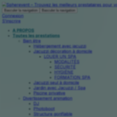
Basculer la navigation
Basculer la navigation
Connexion
S’inscrire
A PROPOS
Toutes les prestations
Bien être
Hébergement avec jacuzzi
Jacuzzi décoration à domicile
LOUER UN SPA
MODALITÉS
SÉCURITÉ
HYGIÈNE
FORMATION SPA
Jacuzzi seul à domicile
Jardin avec Jacuzzi / Spa
Piscine privative
Divertissement animation
DJ
Photoboot
Structure gonflable