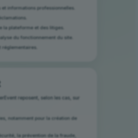
s et informations professionnelles.
réclamations.
la plateforme et des litiges.
alyse du fonctionnement du site.
t réglementaires.
t
rEvent reposent, selon les cas, sur
es, notamment pour la création de
urité, la prévention de la fraude,