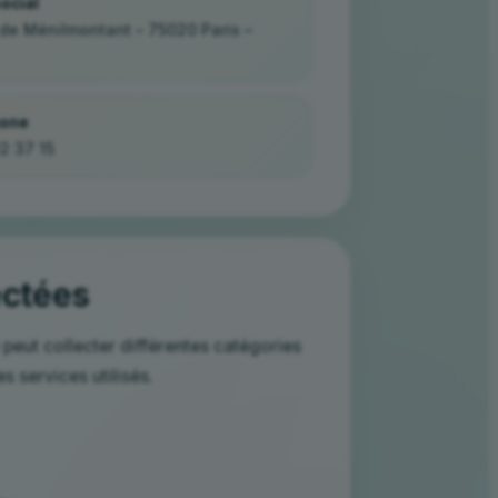
ocial
 de Ménilmontant – 75020 Paris –
hone
2 37 15
ectées
 peut collecter différentes catégories
es services utilisés.