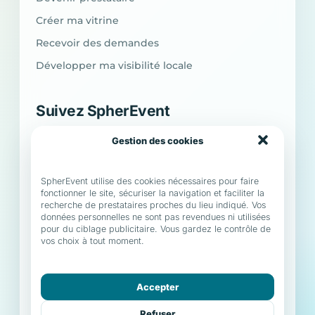
Créer ma vitrine
Recevoir des demandes
Développer ma visibilité locale
Suivez SpherEvent
Retrouvez l’univers SpherEvent, les nouveautés de
Gestion des cookies
la plateforme et des idées pour organiser vos
événements.
SpherEvent utilise des cookies nécessaires pour faire
fonctionner le site, sécuriser la navigation et faciliter la
IG
Instagram
f
Facebook
recherche de prestataires proches du lieu indiqué. Vos
données personnelles ne sont pas revendues ni utilisées
pour du ciblage publicitaire. Vous gardez le contrôle de
X
X (Twitter)
vos choix à tout moment.
Accepter
© 2026 SpherEvent · Tous droits réservés.
Refuser