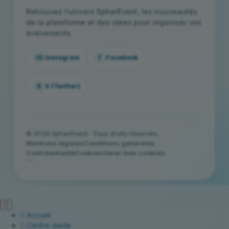
Retrouvez l’univers SpherEvent, les nouveautés
de la plateforme et des idées pour organiser vos
événements.
IG
Instagram
f
Facebook
X
X (Twitter)
© 2026 SpherEvent · Tous droits réservés.
Mentions légales
Conditions générales
Confidentialité
Cookies
Gérer mes cookies
```
Accueil
Centre daide