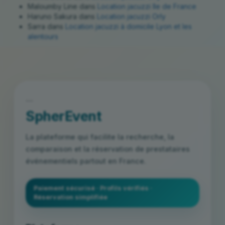
Maloumby Line
dans
Location jacuzzi Ile de France
Haruno Sakura
dans
Location jacuzzi Orly
Sarra
dans
Location jacuzzi à domicile Lyon et les
alentours
```
SpherEvent
La plateforme qui facilite la recherche, la
comparaison et la réservation de prestataires
événementiels partout en France.
Paiement sécurisé · Profils vérifiés ·
Réservation simplifiée