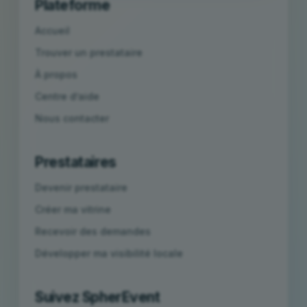
Plateforme
Accueil
Trouver un prestataire
À propos
Centre d’aide
Nous contacter
Prestataires
Devenir prestataire
Créer ma vitrine
Recevoir des demandes
Développer ma visibilité locale
Suivez SpherEvent