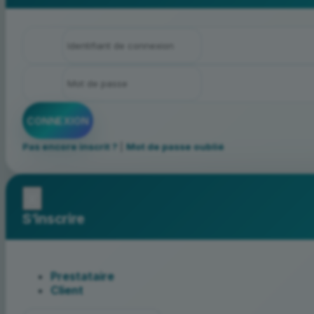
Pas encore inscrit ?
|
Mot de passe oublié
x
S’inscrire
Prestataire
Client