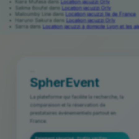
Kiara Mufasa
dans
Location jacuzzi Orly
Salima Boufal
dans
Location jacuzzi Orly
Maloumby Line
dans
Location jacuzzi Ile de France
Haruno Sakura
dans
Location jacuzzi Orly
Sarra
dans
Location jacuzzi à domicile Lyon et les a
```
SpherEvent
La plateforme qui facilite la recherche, la
comparaison et la réservation de
prestataires événementiels partout en
France.
Paiement sécurisé · Profils vérifiés ·