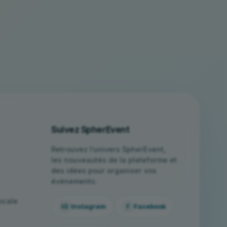
Suivez SpherEvent
Retrouvez l’univers SpherEvent,
les nouveautés de la plateforme et
des idées pour organiser vos
événements.
ocale
Instagram
Facebook
IG
f