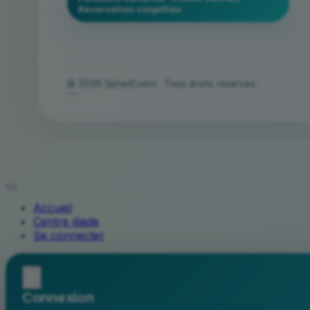
Réservation simplifiée
© 2026 SpherEvent · Tous droits réservés.
```
Accueil
Centre daide
Se connecter
x
Connexion