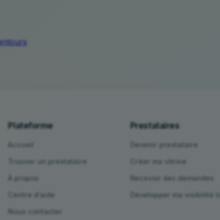
lentours
Plateforme
Prestataires
Accueil
Devenir prestataire
Trouver un prestataire
Créer ma vitrine
À propos
Recevoir des demandes
Centre d’aide
Développer ma visibilité l
Nous contacter