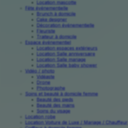
Location mascotte
Fête événementielle
Brunch à domicile
Cake designer
Décoration événementielle
Fleuriste
Traiteur à domicile
Espace événementiel
Location espaces extérieurs
Location Salle anniversaire
Location Salle mariage
Location Salle baby shower
Vidéo / photo
Vidéaste
Drone
Photographe
Soins et beauté à domicile femme
Beauté des pieds
Beauté des mains
Soins du visage
Location robe
Location Voiture de Luxe / Mariage / Chauffeur