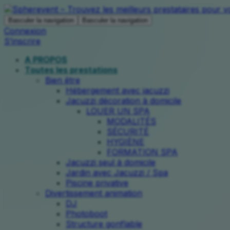
Basculer la navigation
Basculer la navigation
Connexion
S’inscrire
A PROPOS
Toutes les prestations
Bien être
Hébergement avec jacuzzi
Jacuzzi décoration à domicile
LOUER UN SPA
MODALITÉS
SÉCURITÉ
HYGIÈNE
FORMATION SPA
Jacuzzi seul à domicile
Jardin avec Jacuzzi / Spa
Piscine privative
Divertissement animation
DJ
Photoboot
Structure gonflable