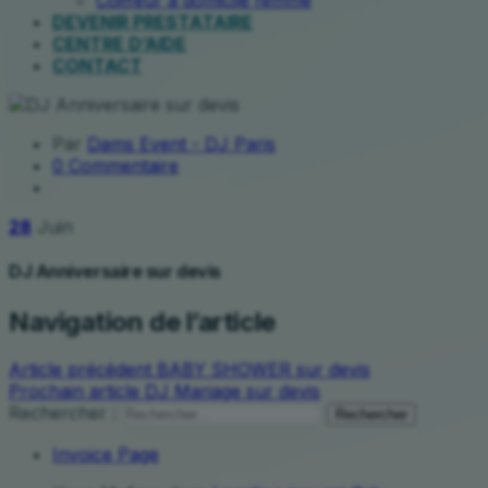
Coiffeur à domicile femme
DEVENIR PRESTATAIRE
CENTRE D’AIDE
CONTACT
Par
Dams Event - DJ Paris
0 Commentaire
28
Juin
DJ Anniversaire sur devis
Navigation de l’article
Article précédent
BABY SHOWER sur devis
Prochain article
DJ Mariage sur devis
Rechercher :
Invoice Page