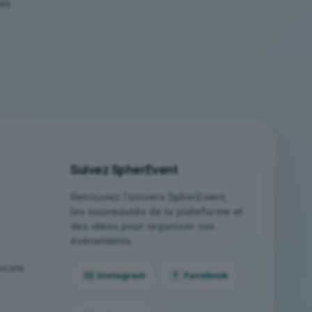
Les
Suivez SpherEvent
Retrouvez l’univers SpherEvent,
les nouveautés de la plateforme et
des idées pour organiser vos
événements.
ocale
Instagram
Facebook
IG
f