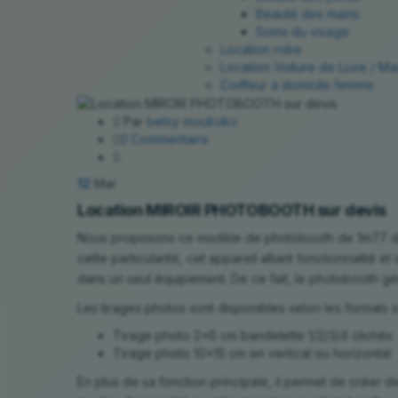
Beauté des mains
Soins du visage
Location robe
Location Voiture de Luxe / Ma
Coiffeur à domicile femme
Par
betsy moukoko
0 Commentaire
12
Mar
Location MIROIR PHOTOBOOTH sur devis
Nous proposons ce modèle de photobooth de 1m77 de 
cette particularité, cet appareil alliant fonctionnalité e
dans un seul équipement. De ce fait, le photobooth gé
Les tirages photos sont disponibles selon les formats s
Tirage photo 2×6 cm bandelette 1/2/3/4 clichés
Tirage photo 10×15 cm en vertica
En plus de sa fonction principale, il permet de créer