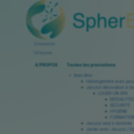
Connexion
S’inscrire
A PROPOS
Toutes les prestations
Bien être
Hébergement avec jacu
Jacuzzi décoration à do
LOUER UN SPA
MODALITÉS
SÉCURITÉ
HYGIÈNE
FORMATION
Jacuzzi seul à domicile
Jardin avec Jacuzzi / S