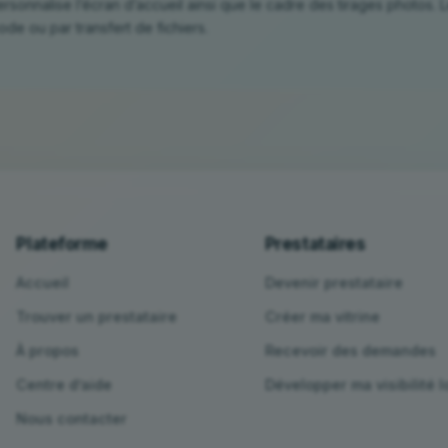
ersonnalise l’écran d’accueil ainsi que le cadre des tirages photos. 
de ou par transfert de fichiers.
Plateforme
Prestataires
Accueil
Devenir prestataire
Trouver un prestataire
Créer ma vitrine
À propos
Recevoir des demandes
Centre d’aide
Développer ma visibilité l
Nous contacter