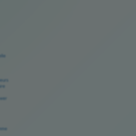
lle
ieurs
ire
ower
emme