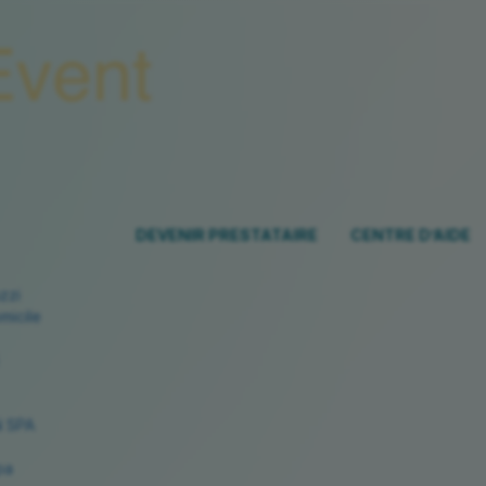
DEVENIR PRESTATAIRE
CENTRE D’AIDE
zzi
micile
 SPA
pa