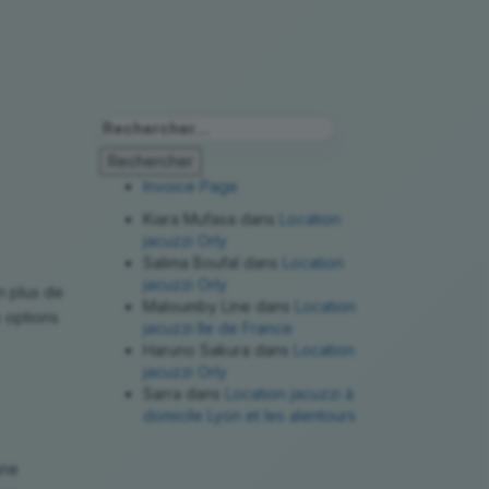
Rechercher :
Invoice Page
Kiara Mufasa
dans
Location
jacuzzi Orly
Salima Boufal
dans
Location
jacuzzi Orly
n plus de
Maloumby Line
dans
Location
s options
jacuzzi Ile de France
Haruno Sakura
dans
Location
jacuzzi Orly
Sarra
dans
Location jacuzzi à
domicile Lyon et les alentours
une