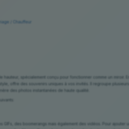
riage / Chauffeur
hauteur, spécialement conçu pour fonctionner comme un miroir. E
t style, offre des souvenirs uniques à vos invités. Il regroupe plusieur
nère des photos instantanées de haute qualité.
uivants:
l ou horizontal
 des GIFs, des boomerangs mais également des vidéos. Pour ajouter 