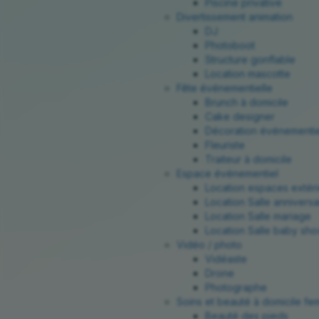
Piscine privative
Divertissement animation
DJ
Photoboot
Structure gonflable
Location mascotte
Fête événementielle
Brunch à domicile
Cake designer
Décoration événementie
Fleuriste
Traiteur à domicile
Espace événementiel
Location espaces extér
Location Salle anniversa
Location Salle mariage
Location Salle baby sh
Vidéo / photo
Vidéaste
Drone
Photographe
Soins et beauté à domicile f
Beauté des pieds