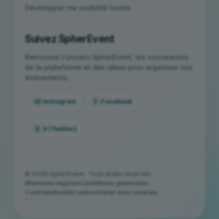
Développer ma visibilité locale
Suivez SpherEvent
Retrouvez l’univers SpherEvent, les nouveautés
de la plateforme et des idées pour organiser vos
événements.
IG
Instagram
f
Facebook
X
X (Twitter)
© 2026 SpherEvent · Tous droits réservés.
Mentions légales
Conditions générales
Confidentialité
Cookies
Gérer mes cookies
```