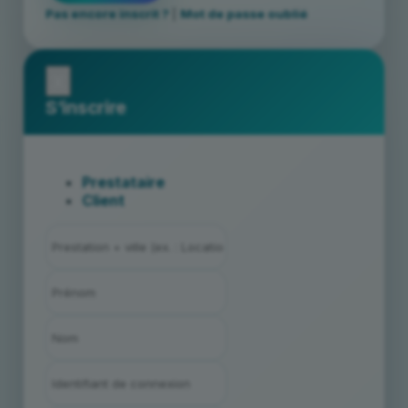
Pas encore inscrit ?
|
Mot de passe oublié
x
S’inscrire
Prestataire
Client