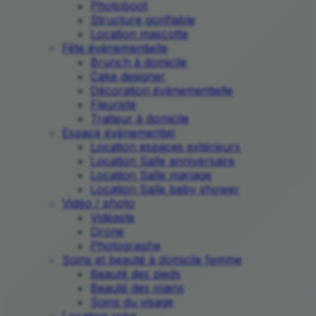
Photoboot
Structure gonflable
Location mascotte
Fête événementielle
Brunch à domicile
Cake designer
Décoration événementielle
Fleuriste
Traiteur à domicile
Espace événementiel
Location espaces extérieurs
Location Salle anniversaire
Location Salle mariage
Location Salle baby shower
Vidéo / photo
Vidéaste
Drone
Photographe
Soins et beauté à domicile femme
Beauté des pieds
Beauté des mains
Soins du visage