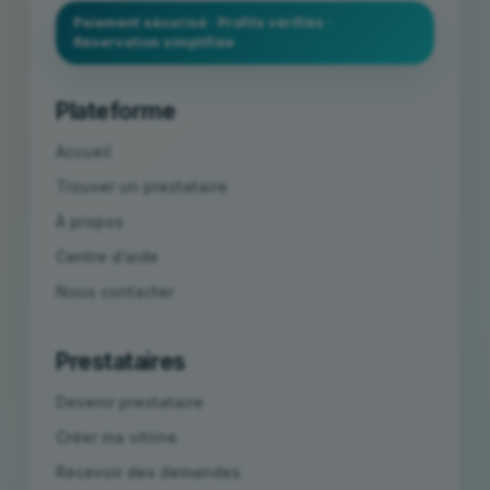
Paiement sécurisé · Profils vérifiés ·
Réservation simplifiée
Plateforme
Accueil
Trouver un prestataire
À propos
Centre d’aide
Nous contacter
Prestataires
Devenir prestataire
Créer ma vitrine
Recevoir des demandes