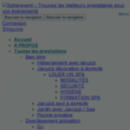
Basculer la navigation
Basculer la navigation
Connexion
S’inscrire
Accueil
A PROPOS
Toutes les prestations
Bien être
Hébergement avec jacuzzi
Jacuzzi décoration à domicile
LOUER UN SPA
MODALITÉS
SÉCURITÉ
HYGIÈNE
FORMATION SPA
Jacuzzi seul à domicile
Jardin avec Jacuzzi / Spa
Piscine privative
Divertissement animation
DJ