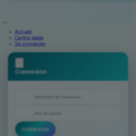
Accueil
Centre daide
Se connecter
x
Connexion