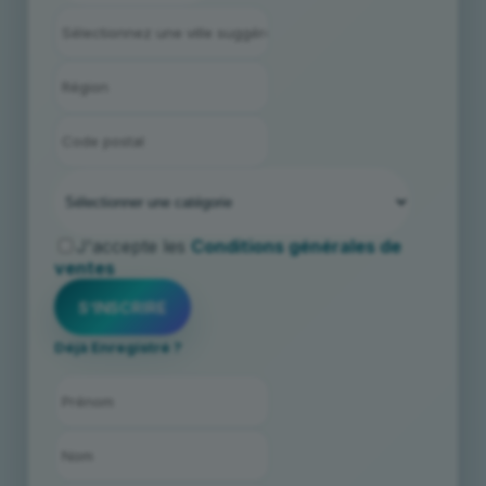
J'accepte les
Conditions générales de
ventes
Déjà Enregistré ?