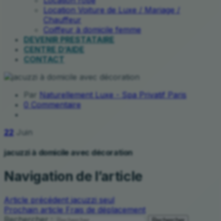
Location robe
Location Voiture de Luxe / Mariage /
Chauffeur
Coiffeur à domicile femme
DEVENIR PRESTATAIRE
CENTRE D’AIDE
CONTACT
Par
Naturellement Luxe - Spa Privatif Paris
0 Commentaire
22
Juin
jacuzzi à domicile avec décoration
Navigation de l’article
Article précédent
jacuzzi seul
Prochain article
Frais de déplacement
Rechercher :