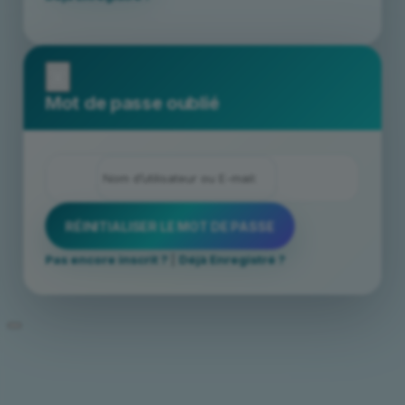
x
Mot de passe oublié
Pas encore inscrit ?
|
Déjà Enregistré ?