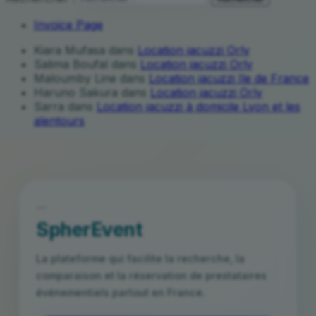
Invoice Page
Kiara Mufasa
dans
Location jacuzzi Orly
Salima Boufal
dans
Location jacuzzi Orly
Maloumby Line
dans
Location jacuzzi Ile de France
Haruno Sakura
dans
Location jacuzzi Orly
Sarra
dans
Location jacuzzi à domicile Lyon et les
alentours
```
SpherEvent
La plateforme qui facilite la recherche, la
comparaison et la réservation de prestataires
événementiels partout en France.