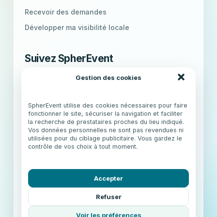
Recevoir des demandes
Développer ma visibilité locale
Suivez SpherEvent
Retrouvez l’univers SpherEvent, les nouveautés
Gestion des cookies
de la plateforme et des idées pour organiser vos
événements.
SpherEvent utilise des cookies nécessaires pour faire
fonctionner le site, sécuriser la navigation et faciliter
IG
Instagram
f
Facebook
la recherche de prestataires proches du lieu indiqué.
Vos données personnelles ne sont pas revendues ni
utilisées pour du ciblage publicitaire. Vous gardez le
contrôle de vos choix à tout moment.
X
X (Twitter)
Accepter
© 2026 SpherEvent · Tous droits réservés.
Refuser
Mentions légales
Conditions générales
Confidentialité
Cookies
Gérer mes cookies
Voir les préférences