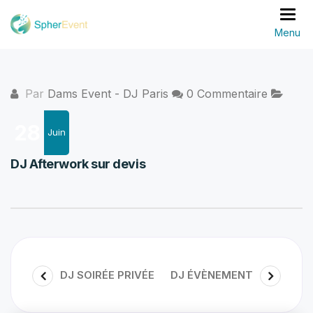
Basc
Par
Dams Event - DJ Paris
0 Commentaire
28
Juin
DJ Afterwork sur devis
DJ SOIRÉE PRIVÉE
DJ ÉVÈNEMENT