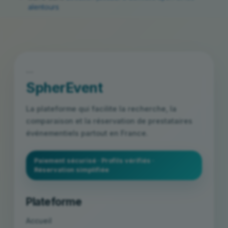
alentours
```
SpherEvent
La plateforme qui facilite la recherche, la
comparaison et la réservation de prestataires
événementiels partout en France.
Paiement sécurisé · Profils vérifiés ·
Réservation simplifiée
Plateforme
Accueil