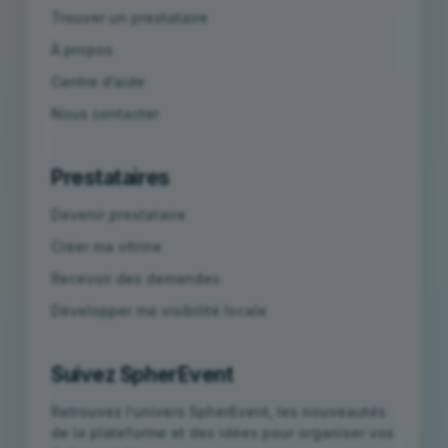
Trouver un prestataire
À propos
Centre d’aide
Nous contacter
Prestataires
Devenir prestataire
Créer ma vitrine
Recevoir des demandes
Développer ma visibilité locale
Suivez SpherEvent
Retrouvez l’univers SpherEvent, les nouveautés
de la plateforme et des idées pour organiser vos