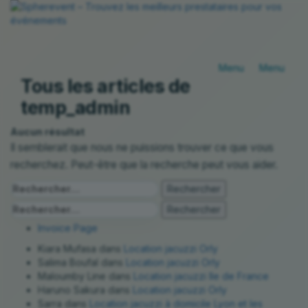
Basculer
Bascule
la
la
navigation
navigat
Tous les articles de
temp_admin
Aucun résultat
Il semblerait que nous ne puissions trouver ce que vous
recherchez. Peut-être que la recherche peut vous aider.
Rechercher :
Rechercher :
Invoice Page
Kiara Mufasa
dans
Location jacuzzi Orly
Salima Boufal
dans
Location jacuzzi Orly
Maloumby Line
dans
Location jacuzzi Ile de France
Haruno Sakura
dans
Location jacuzzi Orly
Sarra
dans
Location jacuzzi à domicile Lyon et les