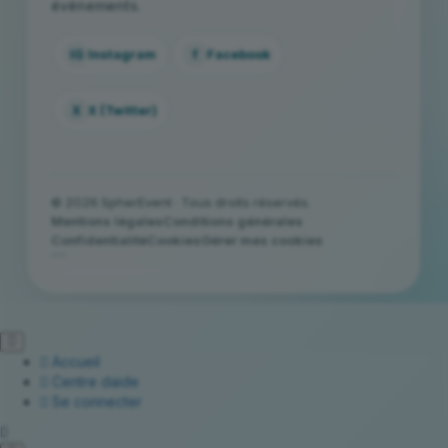
événements.
IG
Instagram
f
Facebook
X
X (Twitter)
© 2026 SpherEvent · Tous droits réservés.
Mentions légales
Conditions générales
Confidentialité
Cookies
Gérer mes cookies
```
Accueil
Centre daide
Se connecter