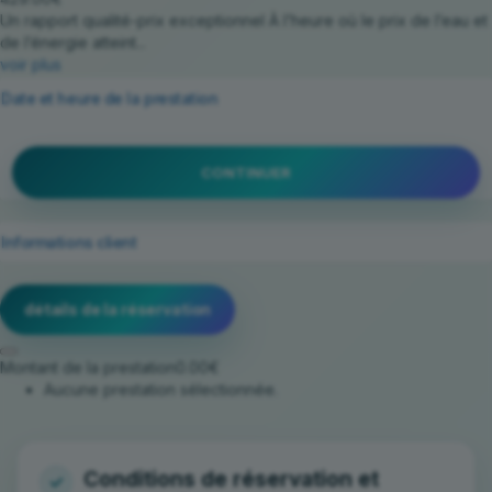
Un rapport qualité-prix exceptionnel À l’heure où le prix de l’eau et
de l’énergie atteint...
voir plus
Date et heure de la prestation
CONTINUER
Informations client
détails de la réservation
Montant de la prestation
0.00€
Aucune prestation sélectionnée.