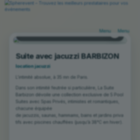
Barbizon
Basculer
Bascule
la
la
Hébergement avec jacuzzi
navigation
navigat
Suite avec jacuzzi BARBIZON
location jacuzzi
L’intimité absolue, à 35 mn de Paris.
Dans son intimité feutrée si particulière, La Suite
Barbizon dévoile une collection exclusive de 5 Pool
Suites avec Spas Privés, intimistes et romantiques,
chacune équipée
de
jacuzzis
,
saunas
,
hammams
,
bains
et
jardins
priva
tifs avec
piscines
chauffées (jusqu’à 38°C en hiver).