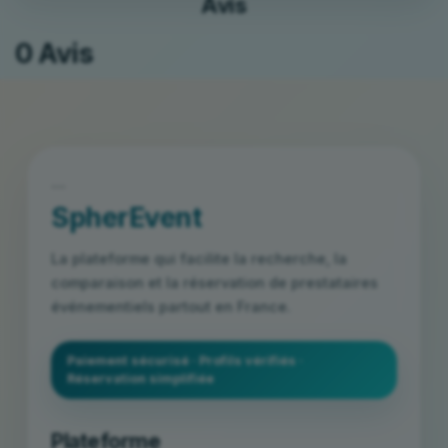
Avis
0 Avis
```
SpherEvent
La plateforme qui facilite la recherche, la
comparaison et la réservation de prestataires
événementiels partout en France.
Paiement sécurisé · Profils vérifiés ·
Réservation simplifiée
Plateforme