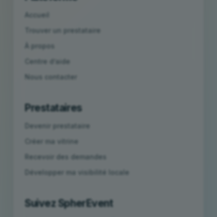
Accueil
Trouver un prestataire
À propos
Centre d’aide
Nous contacter
Prestataires
Devenir prestataire
Créer ma vitrine
Recevoir des demandes
Développer ma visibilité locale
Suivez SpherEvent