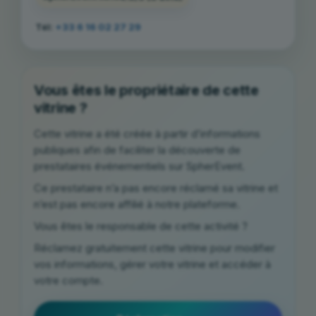
Tél:
+33 6 16 02 27 29
Vous êtes le propriétaire de cette
vitrine ?
Cette vitrine a été créée à partir d’informations
publiques afin de faciliter la découverte de
prestataires événementiels sur SpherEvent.
Ce prestataire n’a pas encore réclamé sa vitrine et
n’est pas encore affilié à notre plateforme.
Vous êtes le responsable de cette activité ?
Réclamez gratuitement cette vitrine pour modifier
vos informations, gérer votre vitrine et accéder à
votre compte.