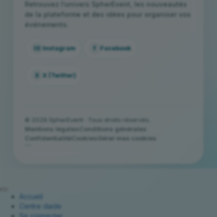
Retrouvez l’univers SpherEvent, les nouveautés
de la plateforme et des idées pour organiser vos
événements.
IG
Instagram
f
Facebook
X
X (Twitter)
© 2026 SpherEvent · Tous droits réservés.
Mentions légales
Conditions générales
Confidentialité
Cookies
Gérer mes cookies
```
Accueil
Centre daide
Se connecter