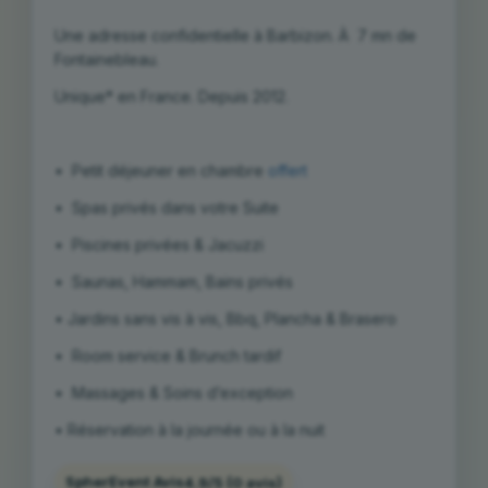
Une adresse confidentielle à Barbizon. À 7 mn de
Fontainebleau.
Unique* en France. Depuis 2012.
•⁠ Petit déjeuner en chambre
offert
•⁠ ⁠Spas privés dans votre Suite
• Piscines privées & Jacuzzi
• Saunas, Hammam, Bains privés
• Jardins sans vis à vis, Bbq, Plancha & Brasero
•⁠ R
oom service & Brunch tardif
•⁠ ⁠Massages & Soins d’exception
•⁠ ⁠Réservation à la journée ou à la nuit
SpherEvent Avis
4.9/5
(0 avis)