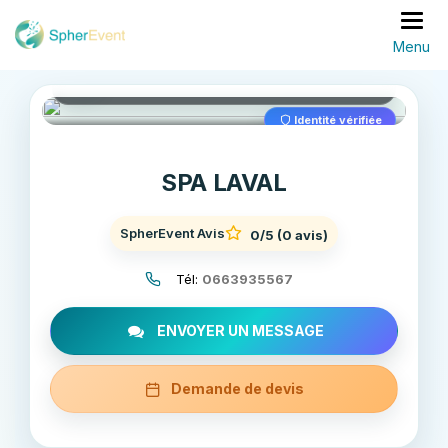
Laval
Basc
Jacuzzi décoration à domicile
Identité vérifiée
SPA LAVAL
SpherEvent Avis
0/5
(0 avis)
Tél:
0663935567
ENVOYER UN MESSAGE
Demande de devis