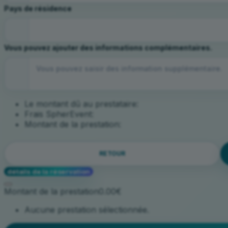
Pays de résidence
Vous pouvez ajouter des informations complémentaires.
Le montant dû au prestataire:
Frais SpherEvent:
Montant de la prestation:
RETOUR
détails de la réservation
Montant de la prestation
0.00€
Aucune prestation sélectionnée.