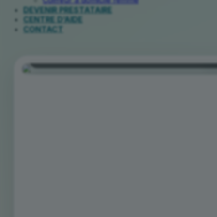
Coiffeur à domicile femme
DEVENIR PRESTATAIRE
CENTRE D’AIDE
CONTACT
Clichy
Massage relaxant