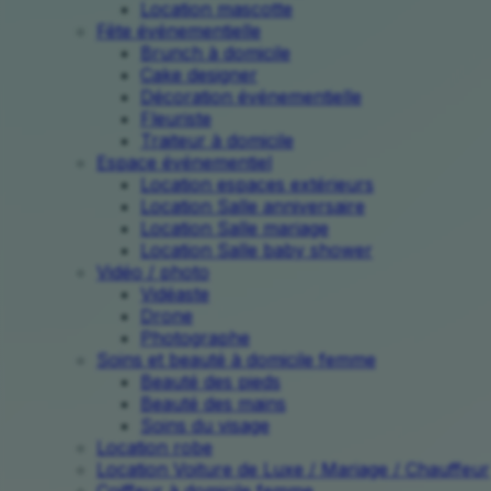
Location mascotte
Fête événementielle
Brunch à domicile
Cake designer
Décoration événementielle
Fleuriste
Traiteur à domicile
Espace événementiel
Location espaces extérieurs
Location Salle anniversaire
Location Salle mariage
Location Salle baby shower
Vidéo / photo
Vidéaste
Drone
Photographe
Soins et beauté à domicile femme
Beauté des pieds
Beauté des mains
Soins du visage
Location robe
Location Voiture de Luxe / Mariage / Chauffeur