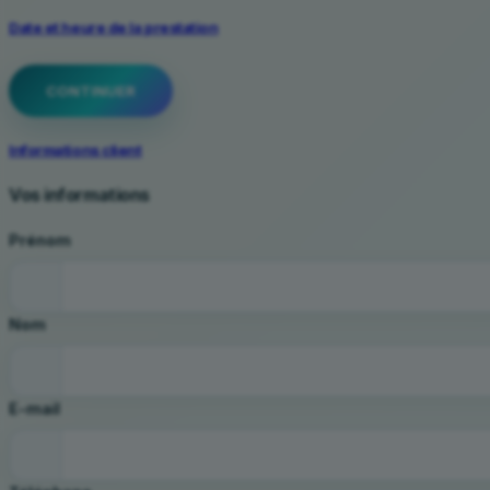
Date et heure de la prestation
CONTINUER
Informations client
Vos informations
Prénom
Nom
E-mail