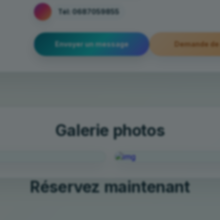
Tél:
0687059855
Envoyer un message
Demande de 
Galerie photos
Réservez maintenant