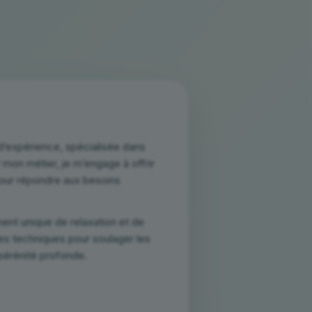
d’expérience, spécialisée dans
 mon métier, je m’engage à offrir
pour répondre aux besoins
ent unique de relaxation et de
es techniques pour soulager les
e sérénité profonde.