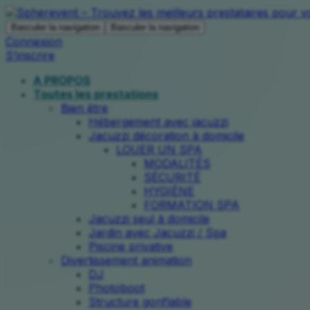
Basculer la navigation
Basculer la navigation
Connexion
S’inscrire
A PROPOS
Toutes les prestations
Bien être
Hébergement avec jacuzzi
Jacuzzi décoration à domicile
LOUER UN SPA
MODALITÉS
SÉCURITÉ
HYGIÈNE
FORMATION SPA
Jacuzzi seul à domicile
Jardin avec Jacuzzi / Spa
Piscine privative
Divertissement animation
DJ
Photoboot
Structure gonflable