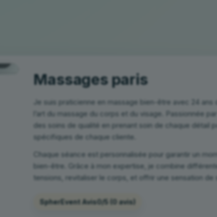
Massages paris
Je suis praticienne en massage bien-être avec 24 ans 
l’art du massage du corps et du visage. Passionnée par
des soins de qualité en prenant soin de chaque détail 
spécifiques de chaque cliente.
Chaque séance est personnalisée pour garantir un mom
bien-être. Grâce à mon expertise, je combine différent
tensions, revitaliser le corps, et offrir une sensation d
SpherEvent Avis
0/5
(0 avis)