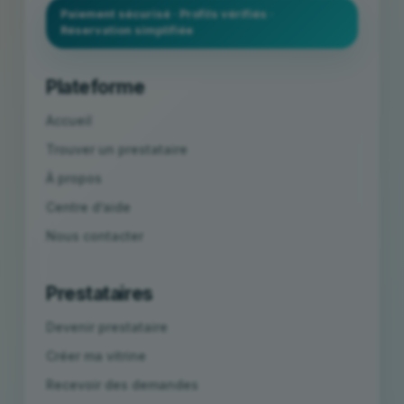
Paiement sécurisé · Profils vérifiés ·
Réservation simplifiée
Plateforme
Accueil
Trouver un prestataire
À propos
Centre d’aide
Nous contacter
Prestataires
Devenir prestataire
Créer ma vitrine
Recevoir des demandes