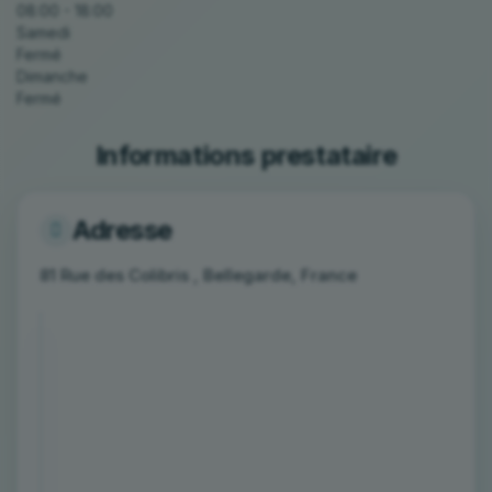
08:00 - 18:00
Samedi
Fermé
Dimanche
Fermé
Informations prestataire
Adresse
81 Rue des Colibris , Bellegarde, France