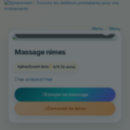
Bellegarde
Basculer
Bascule
la
la
MASSAGE
navigation
navigat
Massage nimes
SpherEvent Avis
0/5
(0 avis)
Tél:
0782037794
Envoyer un message
Demande de devis