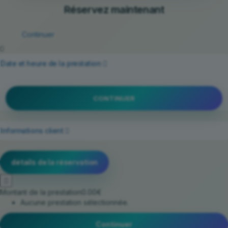
Réservez maintenant
Continuer
Date et heure de la prestation
CONTINUER
Informations client
détails de la réservation
Montant de la prestation
0.00€
Aucune prestation sélectionnée.
Continuer