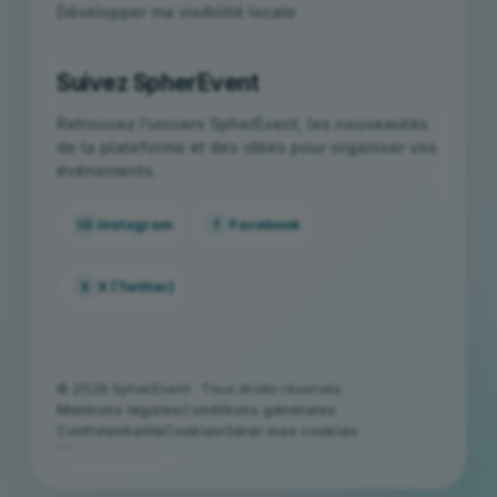
Développer ma visibilité locale
Suivez SpherEvent
Retrouvez l’univers SpherEvent, les nouveautés
de la plateforme et des idées pour organiser vos
événements.
IG
Instagram
f
Facebook
X
X (Twitter)
© 2026 SpherEvent · Tous droits réservés.
Mentions légales
Conditions générales
Confidentialité
Cookies
Gérer mes cookies
```