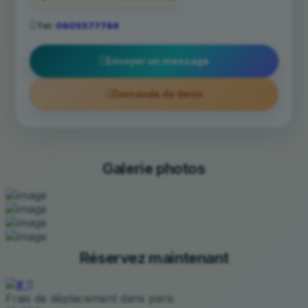
Tél:
0605577784
Envoyer un message
Demande de devis
Galerie photos
Réservez maintenant
Frais de déplacement dans paris