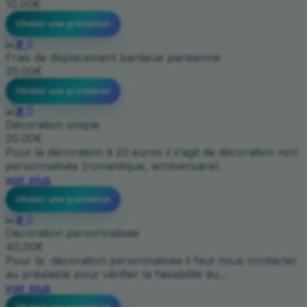
10.00€
Choisir une prestation
Frais de déplacement banlieue parisienne
20.00€
Choisir une prestation
Décoration simple
20.00€
Pour la décoration à 20 euros il s’agit de décoration non
personnalisée (romantique, anniversaire).
voir plus
Choisir une prestation
Décoration personnalisée
40.00€
Pour la décoration personnalisée il faut nous contacter
au préalable pour vérifier la faisabilité du...
voir plus