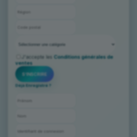
J'accepte les
Conditions générales de
ventes
Déjà Enregistré ?