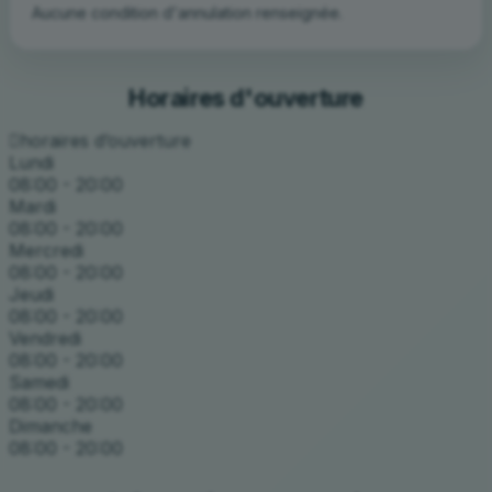
Aucune condition d'annulation renseignée.
Horaires d'ouverture
horaires d’ouverture
Lundi
08:00 - 20:00
Mardi
08:00 - 20:00
Mercredi
08:00 - 20:00
Jeudi
08:00 - 20:00
Vendredi
08:00 - 20:00
Samedi
08:00 - 20:00
Dimanche
08:00 - 20:00