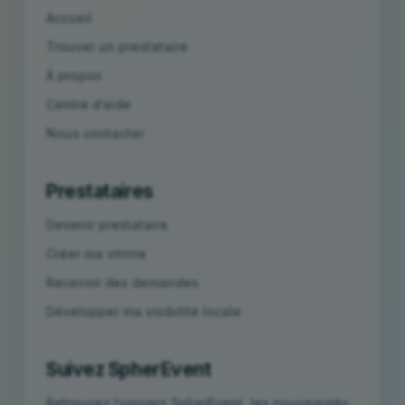
Accueil
Trouver un prestataire
À propos
Centre d’aide
Nous contacter
Prestataires
Devenir prestataire
Créer ma vitrine
Recevoir des demandes
Développer ma visibilité locale
Suivez SpherEvent
Retrouvez l’univers SpherEvent, les nouveautés