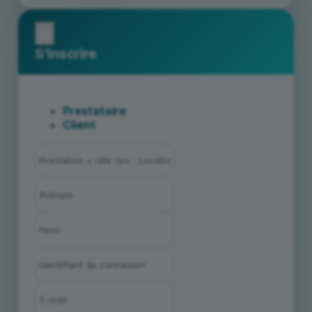
x
S’inscrire
Prestataire
Client