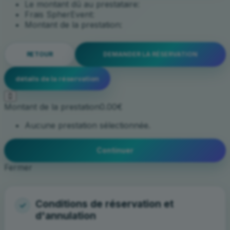
Le montant dû au prestataire:
Frais SpherEvent:
Montant de la prestation:
RETOUR
DEMANDER LA RÉSERVATION
détails de la réservation
Montant de la prestation
0.00€
Aucune prestation sélectionnée.
Continuer
Fermer