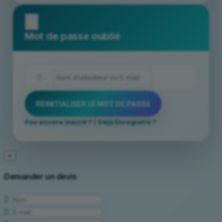
x
Mot de passe oublié
Pas encore inscrit ?
|
Déjà Enregistré ?
×
Demander un devis