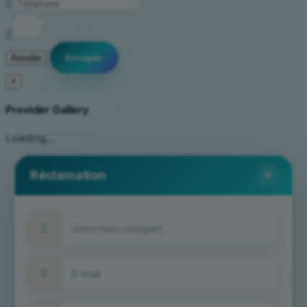
Annuler
×
Provider Gallery
Loading...
×
Réclamation