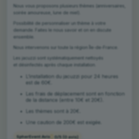
Nous vous proposons plusieurs thèmes (anniversaires,
soirée amoureuse, lune de miel).
Possibilité de personnaliser un thème à votre
demande. Faites le nous savoir et on en discute
ensemble.
Nous intervenons sur toute la région Île-de-France.
Les jacuzzi sont systématiquement nettoyés
et
désinfectés après chaque installation.
L’installation du jacuzzi pour 24 heures
est de 60€.
Les frais de déplacement sont en fonction
de la distance (entre 10€ et 20€).
Les thèmes sont à 20€.
Une caution de 200€ est exigée.
SpherEvent Avis
0/5
(0 avis)