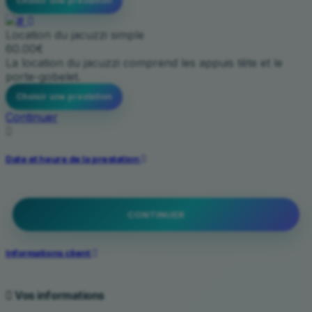
Choisir une prestation
Location du jacuzzi simple
60.00€
La location du jacuzzi comprend les appuis tête et le
porte-gobelet.
Choisir une prestation
Continuer
Date et heure de la prestation
CONTINUER
Informations client
Vos informations