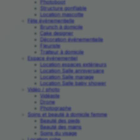
Photoboot
Structure gonflable
Location mascotte
Fête événementielle
Brunch à domicile
Cake designer
Décoration événementielle
Fleuriste
Traiteur à domicile
Espace événementiel
Location espaces extérieurs
Location Salle anniversaire
Location Salle mariage
Location Salle baby shower
Vidéo / photo
Vidéaste
Drone
Photographe
Soins et beauté à domicile femme
Beauté des pieds
Beauté des mains
Soins du visage
Location robe