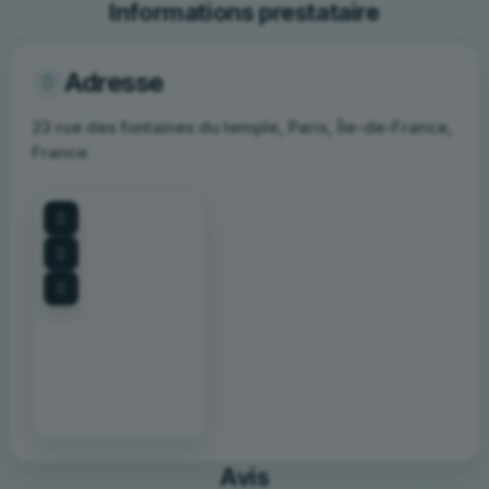
Informations prestataire
Adresse
23 rue des fontaines du temple, Paris, Île-de-France,
France
click to enable zoom
Avis