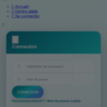
Accueil
Centre daide
Se connecter
x
Connexion
Pas encore inscrit ?
|
Mot de passe oublié