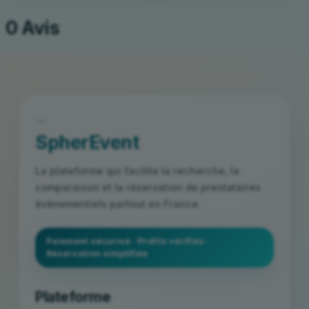
0 Avis
```
SpherEvent
La plateforme qui facilite la recherche, la
comparaison et la réservation de prestataires
événementiels partout en France.
Paiement sécurisé · Profils vérifiés ·
Réservation simplifiée
Plateforme