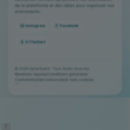
de la plateforme et des idées pour organiser vos
événements.
IG
Instagram
f
Facebook
X
X (Twitter)
© 2026 SpherEvent · Tous droits réservés.
Mentions légales
Conditions générales
Confidentialité
Cookies
Gérer mes cookies
```