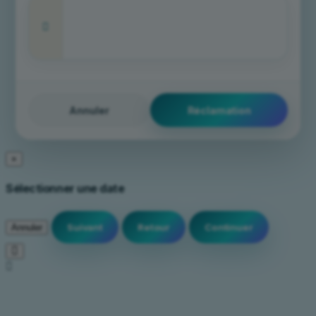
Annuler
×
Sélectionner une date
Annuler