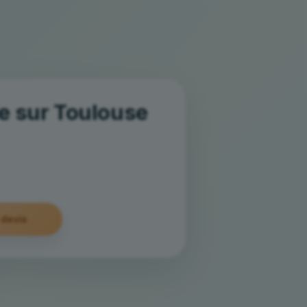
le sur Toulouse
devis