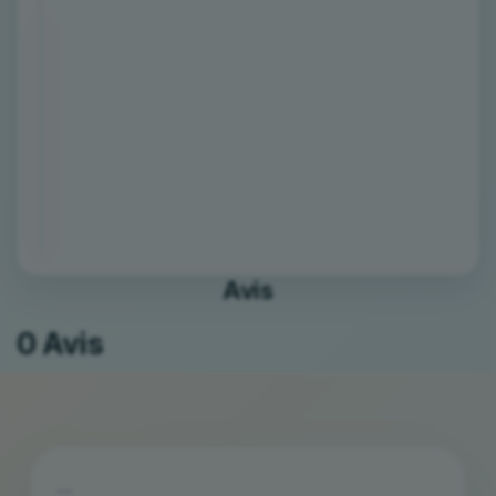
Avis
0 Avis