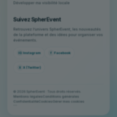
Développer ma visibilité locale
Suivez SpherEvent
Retrouvez l’univers SpherEvent, les nouveautés
de la plateforme et des idées pour organiser vos
événements.
IG
Instagram
f
Facebook
X
X (Twitter)
© 2026 SpherEvent · Tous droits réservés.
Mentions légales
Conditions générales
Confidentialité
Cookies
Gérer mes cookies
```