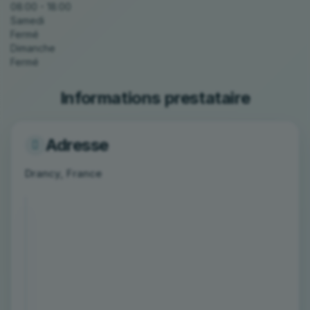
08:00 - 18:00
Samedi
Fermé
Dimanche
Fermé
Informations prestataire
Adresse
Drancy, France