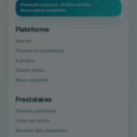
Paiement sécurisé · Profils vérifiés ·
Réservation simplifiée
Plateforme
Accueil
Trouver un prestataire
À propos
Centre d’aide
Nous contacter
Prestataires
Devenir prestataire
Créer ma vitrine
Recevoir des demandes