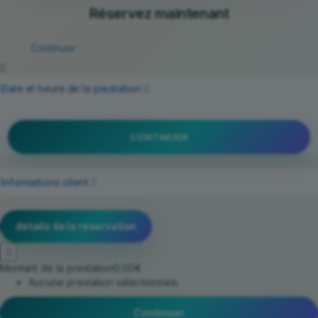
Réservez maintenant
Continuer
Date et heure de la prestation
CONTINUER
Informations client
détails de la réservation
Montant de la prestation
0.00€
Aucune prestation sélectionnée.
Continuer