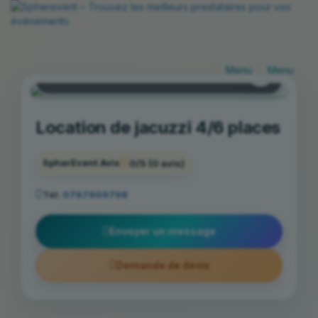
Drancy
Basculer
Bascule
la
la
Jacuzzi seul à domicile
navigation
navigat
Location de jacuzzi 4/6 places
SpherEvent Avis
0/5
(0 avis)
Tél:
0767909798
Envoyer un message
Demande de devis