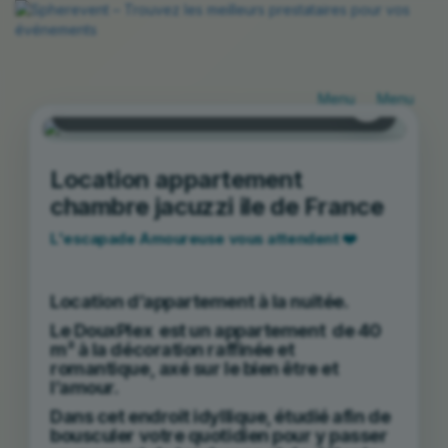
Brie-Comte-Robert
Basculer
Bascule
la
la
Hébergement avec jacuzzi
navigation
navigat
Location appartement
chambre jacuzzi ile de France
L'escapade Amoureuse vous attendent ❤️
Location d’appartement à la nuitée.
Le DouxPlex
est un appartement de 40
m² à la décoration raffinée et
romantique,
axé sur le bien être et
l’amour.
Dans cet endroit idyllique, étudié afin de
bousculer votre quotidien pour y passer