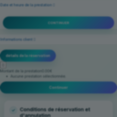
Date et heure de la prestation
CONTINUER
Informations client
détails de la réservation
Montant de la prestation
0.00€
Aucune prestation sélectionnée.
Continuer