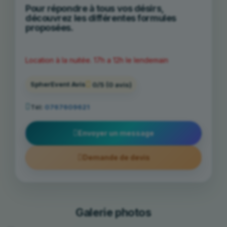
Pour répondre à tous vos désirs,
découvrez les différentes formules
proposées.
Location à la nuitée. 17h a 12h le lendemain
SpherEvent Avis
0/5
(0 avis)
Tél:
0767609621
Envoyer un message
Demande de devis
Galerie photos