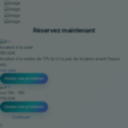
Réservez maintenant
location à la nuité
180.00€
location à la nuitée de 17h (si il n’a pas de location avant l’heure
est...
voir plus
Choisir une prestation
Loc 10h - 16h
179.00€
Choisir une prestation
Continuer