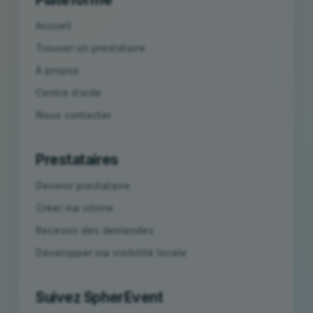
Accueil
Trouver un prestataire
À propos
Centre d’aide
Nous contacter
Prestataires
Devenir prestataire
Créer ma vitrine
Recevoir des demandes
Développer ma visibilité locale
Suivez SpherEvent