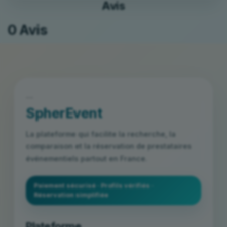
Avis
0 Avis
```
SpherEvent
La plateforme qui facilite la recherche, la
comparaison et la réservation de prestataires
événementiels partout en France.
Paiement sécurisé · Profils vérifiés ·
Réservation simplifiée
Plateforme