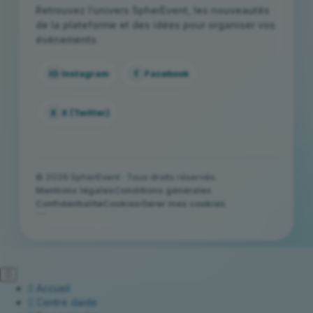
Retrouvez l’univers SpherEvent, les nouveautés
de la plateforme et des idées pour organiser vos
événements.
IG
Instagram
f
Facebook
X
X (Twitter)
© 2026 SpherEvent · Tous droits réservés.
Mentions légales
Conditions générales
Confidentialité
Cookies
Gérer mes cookies
```
Accueil
Centre daide