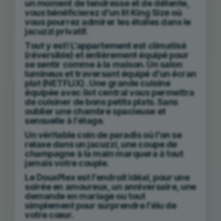
un moment de
tendresse et de détente
,
vous bénéficierez d’un lit King Size où
vous pourrez admirer les étoiles dans le
jacuzzi privatif.
Tout y est!
L’appartement est climatisé
(réversible) et entièrement équipé pour
se sentir
comme à la maison
. Un salon
lumineux et traversant équipé d’un écran
plat (NETFLIX) . Une grande cuisine
équipée avec ilot central vous permettra
de cuisiner de bons petits plats. Sans
oublier une
chambre spacieuse et
sensuelle
à l’étage.
Un véritable coin de paradis
où l’on se
relaxe dans un jacuzzi, une coupe de
champagne à la main marquera à tout
jamais votre couple.
Le DouxPlex
est l’endroit idéal, pour une
soirée en amoureux, un anniversaire, une
demande en mariage ou tout
simplement pour surprendre l’élu de
votre
cœur
.