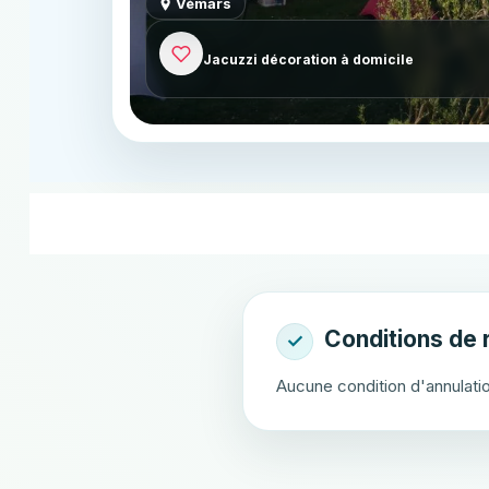
Vémars
Jacuzzi décoration à domicile
Aucune condition d'annulati