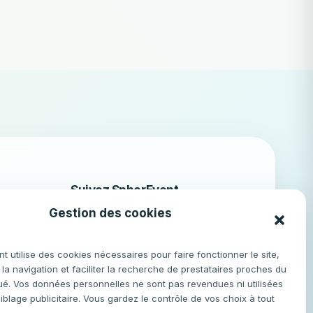
Suivez SpherEvent
Gestion des cookies
Retrouvez l’univers SpherEvent,
les nouveautés de la plateforme et
des idées pour organiser vos
t utilise des cookies nécessaires pour faire fonctionner le site,
événements.
 la navigation et faciliter la recherche de prestataires proches du
qué. Vos données personnelles ne sont pas revendues ni utilisées
ocale
Instagram
Facebook
IG
f
iblage publicitaire. Vous gardez le contrôle de vos choix à tout