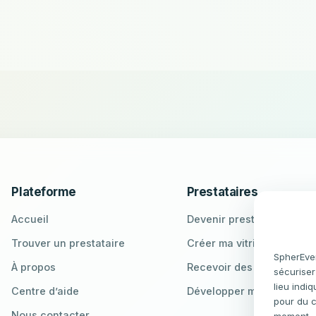
Plateforme
Prestataires
Accueil
Devenir prestataire
Trouver un prestataire
Créer ma vitrine
SpherEven
À propos
Recevoir des demandes
sécuriser
lieu indi
Centre d’aide
Développer ma visibilité l
pour du c
Nous contacter