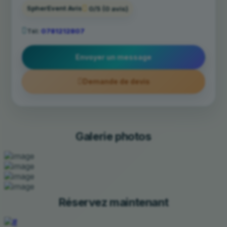
SpherEvent Avis
0/5
(0 avis)
Tél:
0781212807
Envoyer un message
Demande de devis
Galerie photos
Réservez maintenant