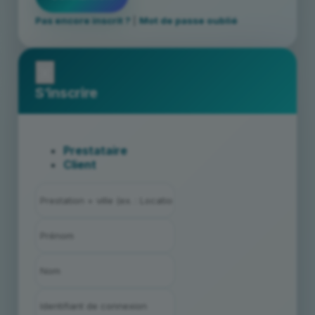
Pas encore inscrit ?
|
Mot de passe oublié
x
S’inscrire
Prestataire
Client