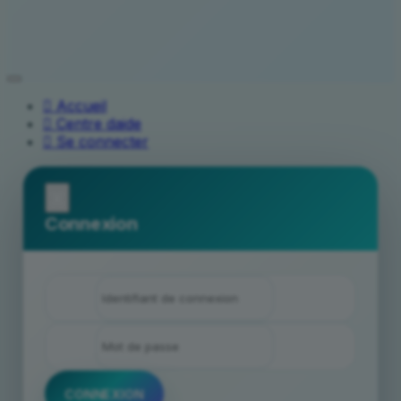
Accueil
Centre daide
Se connecter
x
Connexion