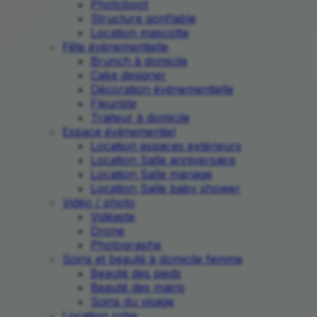
Photoboot
Structure gonflable
Location mascotte
Fête événementielle
Brunch à domicile
Cake designer
Décoration événementielle
Fleuriste
Traiteur à domicile
Espace événementiel
Location espaces extérieurs
Location Salle anniversaire
Location Salle mariage
Location Salle baby shower
Vidéo / photo
Vidéaste
Drone
Photographe
Soins et beauté à domicile femme
Beauté des pieds
Beauté des mains
Soins du visage
Location robe