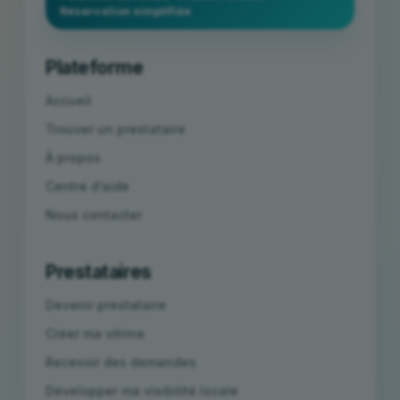
Réservation simplifiée
Plateforme
Accueil
Trouver un prestataire
À propos
Centre d’aide
Nous contacter
Prestataires
Devenir prestataire
Créer ma vitrine
Recevoir des demandes
Développer ma visibilité locale