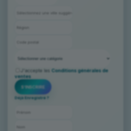
J'accepte les
Conditions générales de
ventes
Déjà Enregistré ?