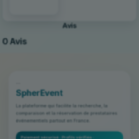
click to enable zoom
Avis
0 Avis
```
SpherEvent
La plateforme qui facilite la recherche, la
comparaison et la réservation de prestataires
événementiels partout en France.
Paiement sécurisé · Profils vérifiés ·