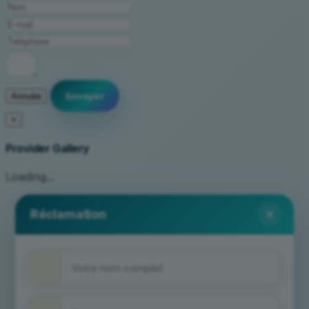
Annuler
×
Provider Gallery
Loading...
×
Réclamation