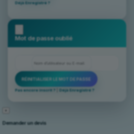
Déjà Enregistré ?
x
Mot de passe oublié
Pas encore inscrit ?
|
Déjà Enregistré ?
×
Demander un devis