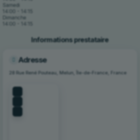
Samedi
14:00 - 14:15
Dimanche
14:00 - 14:15
Informations prestataire
Adresse
28 Rue René Pouteau, Melun, Île-de-France, France