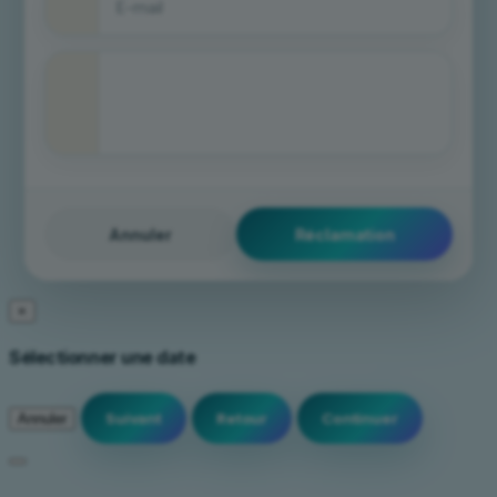
Annuler
×
Sélectionner une date
Annuler