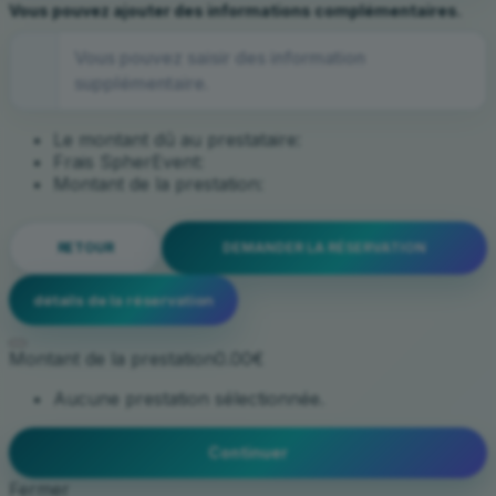
Vous pouvez ajouter des informations complémentaires.
Le montant dû au prestataire:
Frais SpherEvent:
Montant de la prestation:
RETOUR
DEMANDER LA RÉSERVATION
détails de la réservation
Montant de la prestation
0.00€
Aucune prestation sélectionnée.
Continuer
Fermer