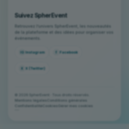
Suivez SpherEvent
Retrouvez l’univers SpherEvent, les nouveautés
de la plateforme et des idées pour organiser vos
événements.
IG
Instagram
f
Facebook
X
X (Twitter)
© 2026 SpherEvent · Tous droits réservés.
Mentions légales
Conditions générales
Confidentialité
Cookies
Gérer mes cookies
```