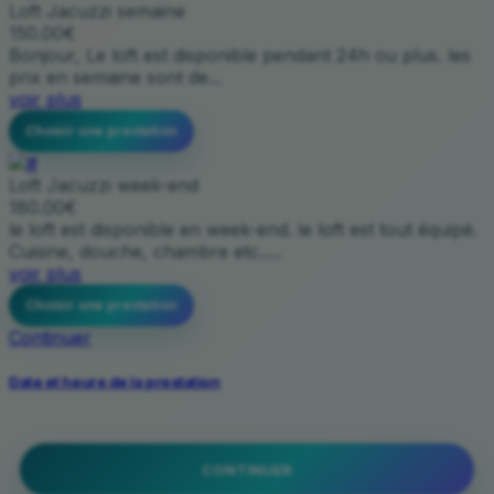
Loft Jacuzzi semaine
150.00€
Bonjour, Le loft est disponible pendant 24h ou plus. les
prix en semaine sont de...
voir plus
Choisir une prestation
Loft Jacuzzi week-end
180.00€
le loft est disponible en week-end. le loft est tout équipé.
Cuisine, douche, chambre etc.....
voir plus
Choisir une prestation
Continuer
Date et heure de la prestation
CONTINUER