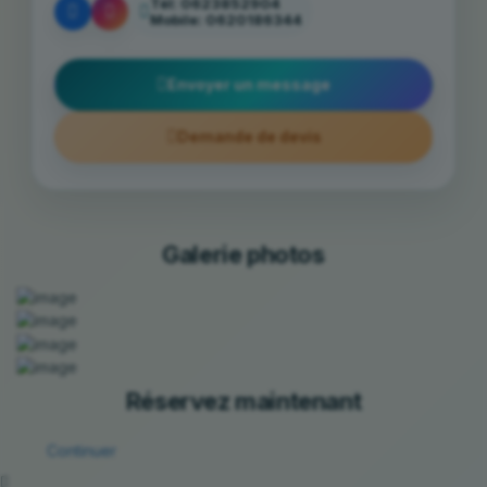
Tél:
0623852904
Mobile:
0620186344
Envoyer un message
Demande de devis
Galerie photos
Réservez maintenant
Continuer