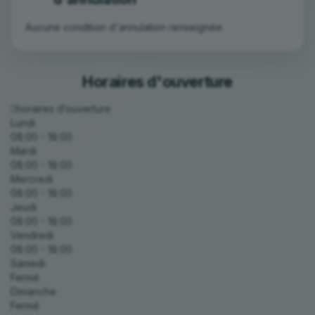
Aucune condition d'annulation renseignée.
Horaires d'ouverture
horaires d’ouverture
Lundi
08:00 - 18:00
Mardi
08:00 - 18:00
Mercredi
08:00 - 18:00
Jeudi
08:00 - 18:00
Vendredi
08:00 - 18:00
Samedi
Fermé
Dimanche
Fermé