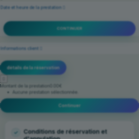
Date et heure de la prestation
CONTINUER
Informations client
détails de la réservation
Montant de la prestation
0.00€
Aucune prestation sélectionnée.
Continuer