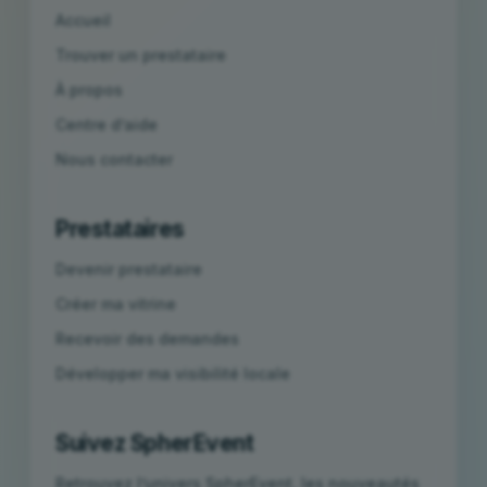
Accueil
Trouver un prestataire
À propos
Centre d’aide
Nous contacter
Prestataires
Devenir prestataire
Créer ma vitrine
Recevoir des demandes
Développer ma visibilité locale
Suivez SpherEvent
Retrouvez l’univers SpherEvent, les nouveautés