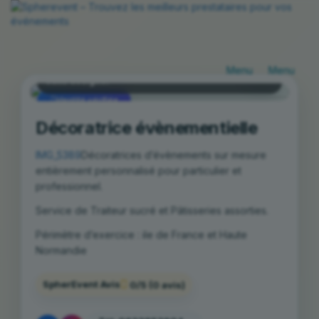
Étiolles
Basculer
Bascule
Structure gonflable
,
DÉCORATION &
la
la
ORGANISATION
,
Décoration événementielle
,
navigation
navigat
Cake designer
Identité vérifiée
Décoratrice évènementielle
IMG_5389
Décoratrices d’évènements sur mesure
entièrement personnalisé pour particulier et
professionnel.
Service de Traiteur sucré et Pâtisseries assorties.
Périmètre d’exercice : ile de France et Haute
Normandie
SpherEvent Avis
0/5
(0 avis)