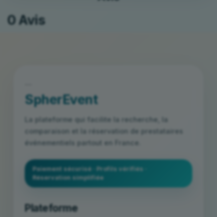
0 Avis
```
SpherEvent
La plateforme qui facilite la recherche, la
comparaison et la réservation de prestataires
événementiels partout en France.
Paiement sécurisé · Profils vérifiés ·
Réservation simplifiée
Plateforme