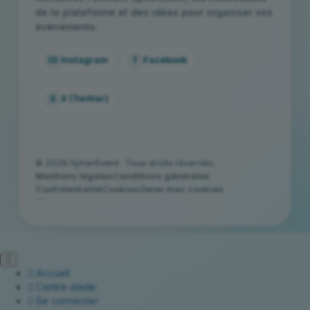
de la plateforme et des idées pour organiser vos
événements.
IG
Instagram
f
Facebook
X
X (Twitter)
© 2026 SpherEvent · Tous droits réservés.
Mentions légales
Conditions générales
Confidentialité
Cookies
Gérer mes cookies
```
Accueil
Centre daide
Se connecter