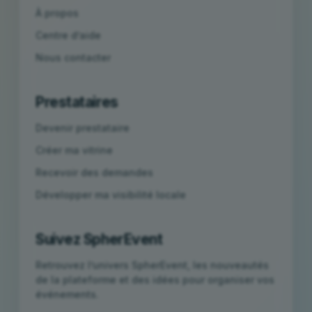
À propos
Centre d’aide
Nous contacter
Prestataires
Devenir prestataire
Créer ma vitrine
Recevoir des demandes
Développer ma visibilité locale
Suivez SpherEvent
Retrouvez l’univers SpherEvent, les nouveautés
de la plateforme et des idées pour organiser vos
événements.