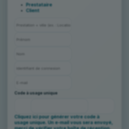
Prestataire
Client
Code à usage unique
Cliquez ici pour générer votre code à
usage unique. Un e-mail vous sera envoyé,
merci de vérifier votre boîte de réception.