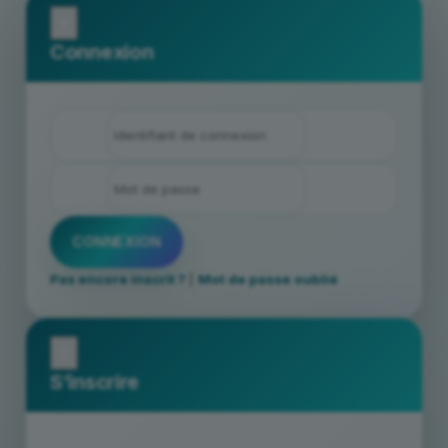
x
Connexion
Pas encore inscrit ?
|
Mot de passe oublié
x
S’inscrire