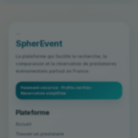
```
SpherEvent
La plateforme qui facilite la recherche, la
comparaison et la réservation de prestataires
événementiels partout en France.
Paiement sécurisé · Profils vérifiés ·
Réservation simplifiée
Plateforme
Accueil
Trouver un prestataire