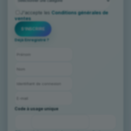
J'accepte les
Conditions générales de
ventes
Déjà Enregistré ?
Code à usage unique