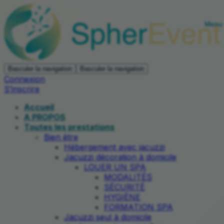
Basculer la navigation
Basculer la navigation
Connexion
S’inscrire
Accueil
A PROPOS
Toutes les prestations
Bien être
Hébergement avec jacuzzi
Jacuzzi décoration à domicile
LOUER UN SPA
MODALITÉS
SÉCURITÉ
HYGIÈNE
FORMATION SPA
Jacuzzi seul à domicile