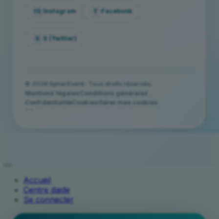
IG
Instagram
f
Facebook
X
X (Twitter)
© 2026 SpherEvent · Tous droits réservés.
Mentions légales
Conditions générales
Confidentialité
Cookies
Gérer mes cookies
```
Accueil
Centre daide
Se connecter