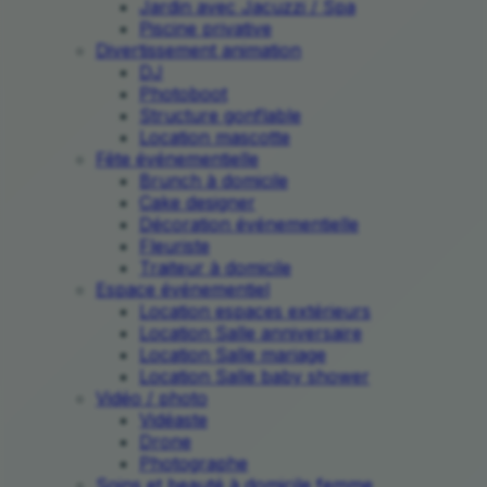
Jardin avec Jacuzzi / Spa
Piscine privative
Divertissement animation
DJ
Photoboot
Structure gonflable
Location mascotte
Fête événementielle
Brunch à domicile
Cake designer
Décoration événementielle
Fleuriste
Traiteur à domicile
Espace événementiel
Location espaces extérieurs
Location Salle anniversaire
Location Salle mariage
Location Salle baby shower
Vidéo / photo
Vidéaste
Drone
Photographe
Soins et beauté à domicile femme