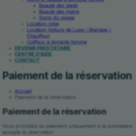
Beauté des pieds
Beauté des mains
Soins du visage
Location robe
Location Voiture de Luxe / Mariage /
Chauffeur
Coiffeur à domicile femme
DEVENIR PRESTATAIRE
CENTRE D’AIDE
CONTACT
Paiement de la réservation
Accueil
Paiement de la réservation
Paiement de la réservation
Vous procédez au paiement uniquement si le prestataire
accepte la réservation